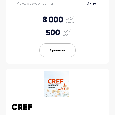
10 чел.
Макс. размер группы
8 000
руб./
месяц
500
руб./
час
Сравнить
CREF