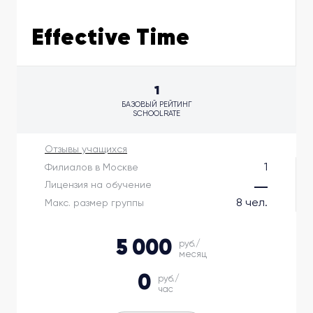
Effective Time
1
БАЗОВЫЙ РЕЙТИНГ
SCHOOLRATE
Отзывы учащихся
1
Филиалов в Москве
Лицензия на обучение
8 чел.
Макс. размер группы
5 000
руб./
месяц
0
руб./
час