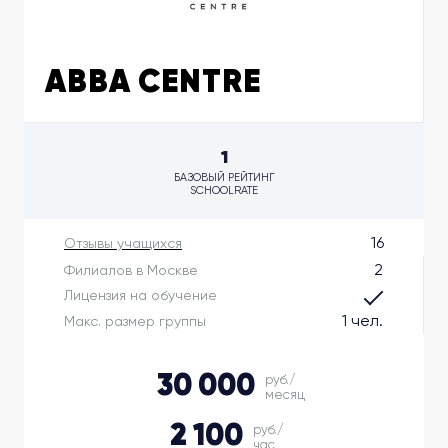
ABBA CENTRE
1
БАЗОВЫЙ РЕЙТИНГ
SCHOOLRATE
16
Отзывы учащихся
2
Филиалов в Москве
Лицензия на обучение
1 чел.
Макс. размер группы
30 000
руб./
месяц
2 100
руб./
час