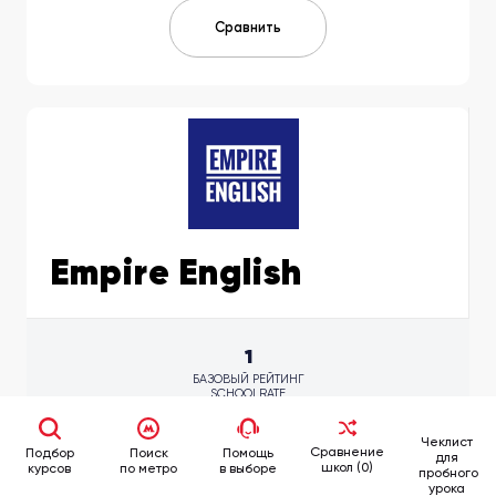
Сравнить
Empire English
1
БАЗОВЫЙ РЕЙТИНГ
SCHOOLRATE
Чеклист
6
Отзывы учащихся
Сравнение
Подбор
Поиск
Помощь
для
школ (0)
курсов
по метро
в выборе
пробного
1
Филиалов в Москве
урока