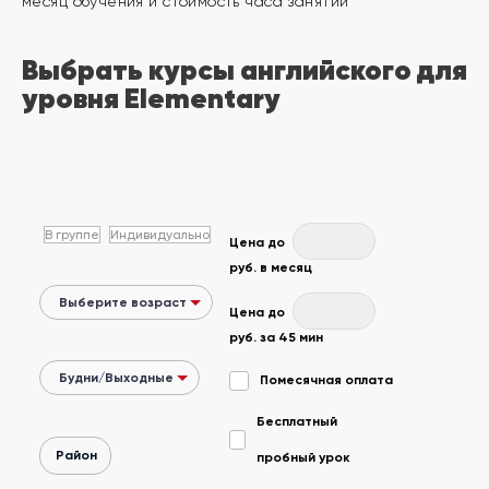
месяц обучения и стоимость часа занятий
другой
язык
Ваш
город:
Выбрать курсы английского для
Москва
уровня Elementary
Выбрать
другой
Личный
кабинет
школы
В группе
Индивидуально
С
Цена до
руб. в месяц
фото
Помочь
в
Цена до
Победители
выборе?
руб. за 45 мин
Помесячная оплата
Добавить
Бесплатный
школу
Район
пробный урок