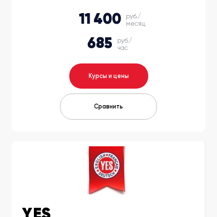
11 400
руб./
месяц
685
руб./
час
Курсы и цены
Сравнить
YES