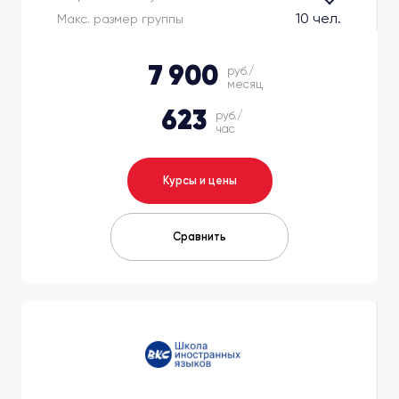
10 чел.
Макс. размер группы
7 900
руб./
месяц
623
руб./
час
Курсы и цены
Сравнить