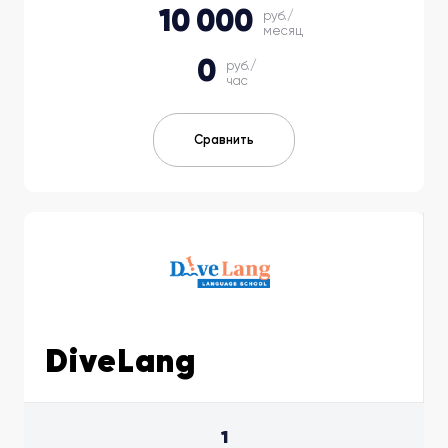
10 000
руб./
месяц
0
руб./
час
Сравнить
DiveLang
1