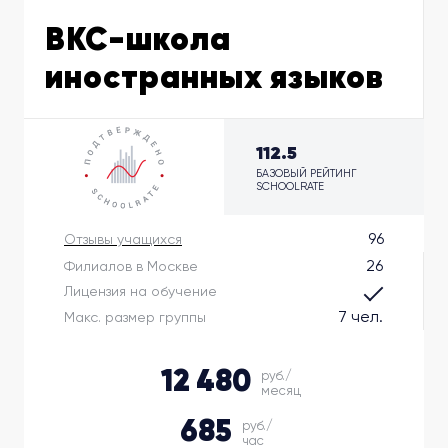
BKC-школа
иностранных языков
112.5
БАЗОВЫЙ РЕЙТИНГ
SCHOOLRATE
96
Отзывы учащихся
26
Филиалов в Москве
Лицензия на обучение
7 чел.
Макс. размер группы
12 480
руб./
месяц
685
руб./
час