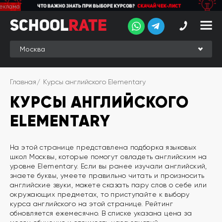
School
School
Rate
Rate
Рейтинг
Online-
Главная
Курсы английского Elementary
рейтинг
КУРСЫ АНГЛИЙСКОГО
Отзывы
студентов
ELEMENTARY
Обзоры
экспертов
На этой странице представлена подборка языковых
школ Москвы, которые помогут овладеть английским на
Новые
уровне Elementary. Если вы ранее изучали английский,
группы
знаете буквы, умеете правильно читать и произносить
английские звуки, можете сказать пару слов о себе или
окружающих предметах, то приступайте к выбору
Ищу курс:
курса английского на этой странице. Рейтинг
английского
обновляется ежемесячно. В списке указана цена за
Выбрать