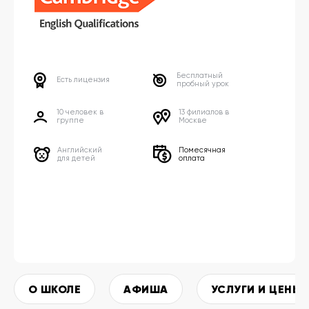
Бесплатный
Есть лицензия
пробный урок
10 человек в
13 филиалов в
группе
Москве
Английский
Помесячная
для детей
оплата
О ШКОЛЕ
АФИША
УСЛУГИ И ЦЕНЫ