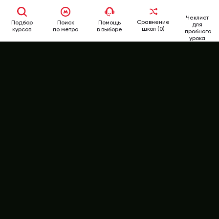
Чеклист
Сравнение
Подбор
Поиск
Помощь
для
школ (0)
курсов
по метро
в выборе
пробного
урока
School
Rate
346-62-62
+7 (499)
РЕЙТИНГ КУРСОВ
ВСЕ КУРСЫ АНГЛИЙСКОГО ЯЗЫКА
МНЕНИЯ ЭКСПЕРТОВ
ОТЗЫВЫ СТУДЕНТОВ
АФИША