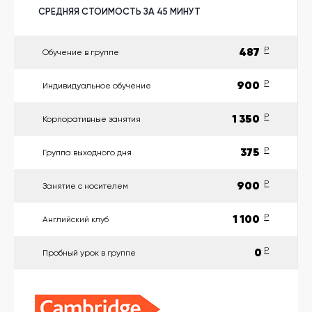
другой
язык
СРЕДНЯЯ СТОИМОСТЬ ЗА 45 МИНУТ
Ваш
город:
Москва
487
P
Обучение в группе
Выбрать
другой
Личный
900
P
Индивидуальное обучение
кабинет
школы
1 350
P
Корпоративные занятия
375
P
Группа выходного дня
Помочь
900
P
Занятие с носителем
в
выборе?
1 100
P
Английский клуб
0
P
Пробный урок в группе
Добавить
школу