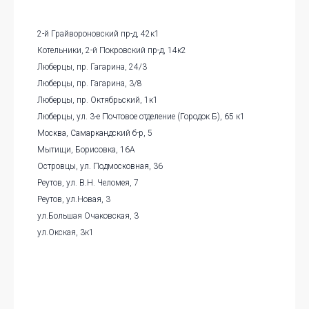
(бирюзовая)
Текстильщики
2-й Грайвороновский пр-д, 42к1
Мичуринский проспект
Котельники, 2-й Покровский пр-д, 14к2
Кожуховская линия (розовая)
Люберцы, пр. Гагарина, 24/3
Люберцы, пр. Гагарина, 3/8
Некрасовка
Люберцы, пр. Октябрьский, 1к1
Московское Центральное
Люберцы, ул. 3-е Почтовое отделение (Городок Б), 65 к1
кольцо
Москва, Самаркандский б-р, 5
Новохохловская
Мытищи, Борисовка, 16А
Нижегородская
Островцы, ул. Подмосковная, 36
Реутов, ул. В.Н. Челомея, 7
Реутов, ул.Новая, 3
ул.Большая Очаковская, 3
ул.Окская, 3к1