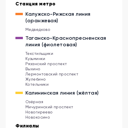
Орехово
Коммунарка
Пражская
Шипиловская
Станция метро
Тёплый Стан
Домодедовская
Улица Академика Янгеля
толбово
Красногвардейская
Ясенево
Алма-Атинская
Аннино
нки
Зябликово
Битцевский парк
Новоясеневская
Бульвар Дмитрия Донского
Лесопарковая
Улица Старокачаловская
Калужско-Рижская линия
Потапово
Улица Горчакова
проезд
Бунинская Аллея
Б-р Адм Ушакова
Улица Скобелевская
Домодедово
(оранжевая)
Медведково
Таганско-Краснопресненская
линия (фиолетовая)
Текстильщики
Кузьминки
Рязанский проспект
Выхино
Лермонтовский проспект
Жулебино
Котельники
Калининская линия (жёлтая)
Озёрная
Мичуринский проспект
Новогиреево
Новокосино
Филиалы
Третий пересадочный контур