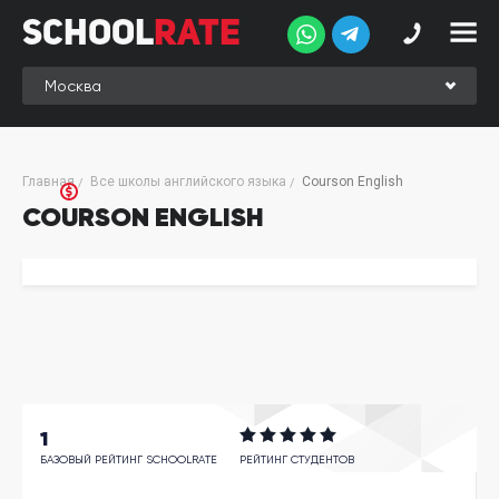
School
Rate
School
Rate
Рейтинг
Online-
Главная
Все школы английского языка
Courson English
рейтинг
COURSON ENGLISH
Отзывы
студентов
Обзоры
экспертов
Новые
группы
1
Ищу курс:
английского
БАЗОВЫЙ РЕЙТИНГ SCHOOLRATE
РЕЙТИНГ СТУДЕНТОВ
Выбрать