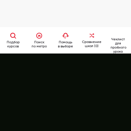
Чеклист
Сравнение
Подбор
Поиск
Помощь
для
школ (0)
курсов
по метро
в выборе
пробного
урока
School
Rate
346-62-62
+7 (499)
РЕЙТИНГ КУРСОВ