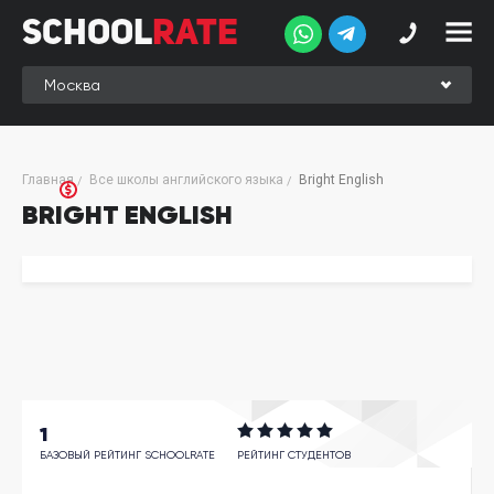
School
Rate
School
Rate
Рейтинг
Online-
Главная
Все школы английского языка
Bright English
рейтинг
BRIGHT ENGLISH
Отзывы
студентов
Обзоры
экспертов
Новые
группы
1
Ищу курс:
английского
БАЗОВЫЙ РЕЙТИНГ SCHOOLRATE
РЕЙТИНГ СТУДЕНТОВ
Выбрать