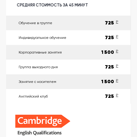
другой
язык
СРЕДНЯЯ СТОИМОСТЬ ЗА 45 МИНУТ
Ваш
город:
Москва
725
P
Обучение в группе
Выбрать
другой
Личный
725
P
Индивидуальное обучение
кабинет
школы
1 500
P
Корпоративные занятия
725
P
Группа выходного дня
Помочь
1 500
P
Занятие с носителем
в
выборе?
725
P
Английский клуб
Добавить
школу