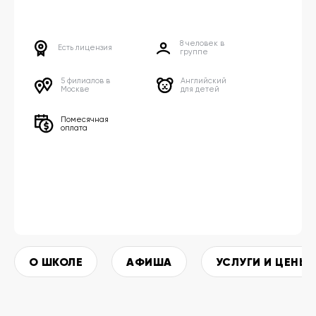
8 человек в
Есть лицензия
группе
5 филиалов в
Английский
Москве
для детей
Помесячная
оплата
О ШКОЛЕ
АФИША
УСЛУГИ И ЦЕНЫ