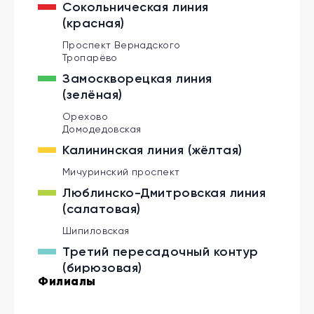
Сокольническая линия
Потапово
Улица Горчакова
проезд
Бунинская Аллея
Б-р Адм Ушакова
Улица Скобелевская
Домодедово
(красная)
Проспект Вернадского
Тропарёво
Замоскворецкая линия
(зелёная)
Орехово
Домодедовская
Калининская линия (жёлтая)
Мичуринский проспект
Люблинско-Дмитровская линия
(салатовая)
Шипиловская
Третий пересадочный контур
(бирюзовая)
Филиалы
Проспект Вернадского
Мичуринский проспект