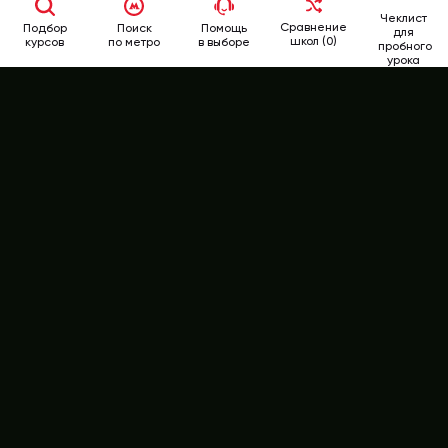
Чеклист
Сравнение
Подбор
Поиск
Помощь
для
школ (0)
курсов
по метро
в выборе
пробного
урока
School
Rate
346-62-62
+7 (499)
РЕЙТИНГ КУРСОВ
ВСЕ КУРСЫ АНГЛИЙСКОГО ЯЗЫКА
МНЕНИЯ ЭКСПЕРТОВ
ОТЗЫВЫ СТУДЕНТОВ
АФИША