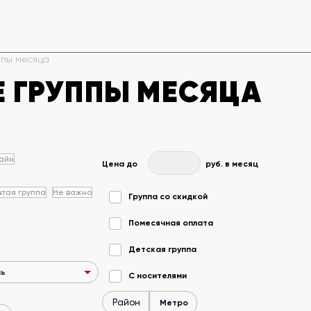
ппы месяца
 ГРУППЫ МЕСЯЦА
айн
Цена до
руб. в месяц
тая группа
Не важно
Группа со скидкой
Помесячная оплата
Детская группа
С носителями
Район
Метро