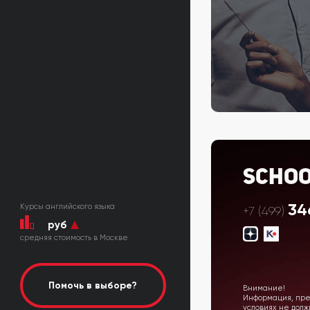
Scho
34
Курсы английского языка
+7 (499)
руб
cредняя стоимость в Москве
Помочь в выборе?
Внимание!
Информация, пред
условиях не дол