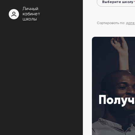
Личный
кабинет
школы
Сортировать по:
дате
Получ