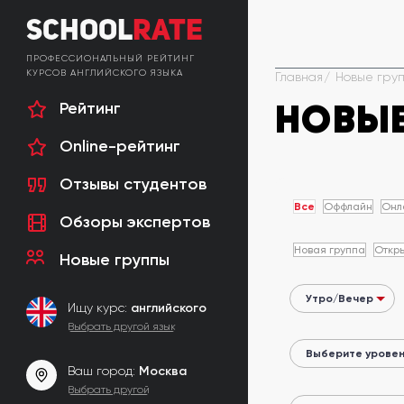
School
Rate
ПРОФЕССИОНАЛЬНЫЙ РЕЙТИНГ
КУРСОВ АНГЛИЙСКОГО ЯЗЫКА
Главная
Новые гру
НОВЫЕ
Рейтинг
Online-рейтинг
Отзывы студентов
Все
Оффлайн
Онл
Обзоры экспертов
Новая группа
Откры
Новые группы
Ищу курс:
английского
Выбрать другой язык
Ваш город:
Москва
Выбрать другой