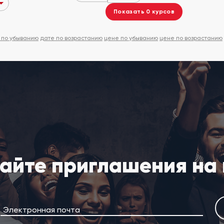
Показать
0
курсов
 по убыванию
дате по возрастанию
цене по убыванию
цене по возрастанию
айте приглашения на
Электронная почта