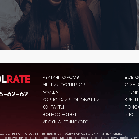
РЕЙТИНГ КУРСОВ
ВСЕ К
ol
Rate
МНЕНИЯ ЭКСПЕРТОВ
ОТЗЫВ
6-62-62
АФИША
ПРЕМИ
КОРПОРАТИВНОЕ ОБУЧЕНИЕ
КРИТЕ
КОНТАКТЫ
ПОИСК
ВОПРОС-ОТВЕТ
БЛОГ
УРОКИ АНГЛИЙСКОГО
ставленная на сайте, не является публичной офертой и ни при каких
жна рассматриваться как предложение, сделанное продавцом какому-либо лицу.