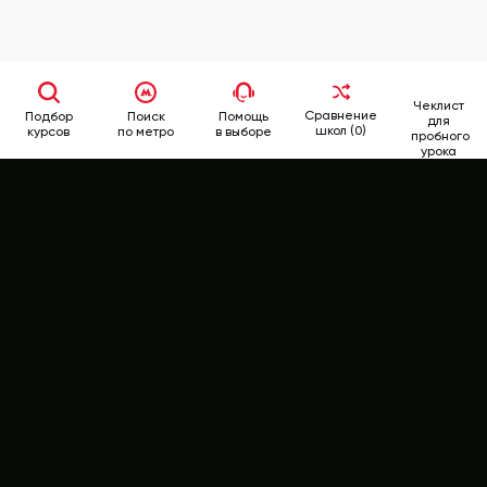
Чеклист
Сравнение
Подбор
Поиск
Помощь
для
школ (0)
курсов
по метро
в выборе
пробного
урока
School
Rate
346-62-62
+7 (499)
РЕЙТИНГ КУРСОВ
ВСЕ КУРСЫ АНГЛИЙСКОГО ЯЗЫКА
МНЕНИЯ ЭКСПЕРТОВ