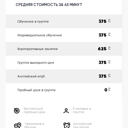
другой
язык
СРЕДНЯЯ СТОИМОСТЬ ЗА 45 МИНУТ
Ваш
город:
Москва
375
P
Обучение в группе
Выбрать
другой
Личный
375
P
Индивидуальное обучение
кабинет
школы
625
P
Корпоративные занятия
375
P
Группа выходного дня
Помочь
375
P
Английский клуб
в
выборе?
0
P
Пробный урок в группе
Добавить
Бесплатный
9 человек в
пробный урок
группе
школу
1 филиалов в
Английский
Москве
для детей