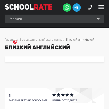
School
Rate
School
Rate
Рейтинг
Online-
Главная
Все школы английского языка
Близкий английский
рейтинг
БЛИЗКИЙ АНГЛИЙСКИЙ
Отзывы
студентов
Обзоры
экспертов
Новые
группы
1
Ищу курс:
английского
БАЗОВЫЙ РЕЙТИНГ SCHOOLRATE
РЕЙТИНГ СТУДЕНТОВ
Выбрать