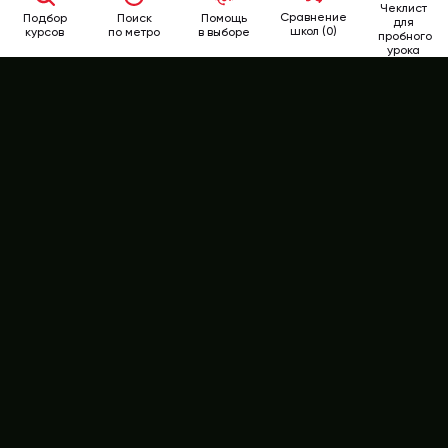
Чеклист
Сравнение
Подбор
Поиск
Помощь
для
школ (0)
курсов
по метро
в выборе
пробного
урока
School
Rate
346-62-62
+7 (499)
РЕЙТИНГ КУРСОВ
ВСЕ КУРСЫ АНГЛИЙСКОГО ЯЗЫКА
МНЕНИЯ ЭКСПЕРТОВ
ОТЗЫВЫ СТУДЕНТОВ
АФИША
ПРЕМИЯ SCHOOLRATE