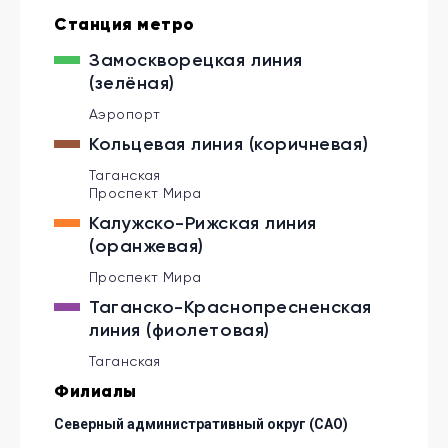
Южная
Царицыно
Борисово
Коньково
Орехово
Коммунарка
Пражская
Шипиловская
Станция метро
Тёплый Стан
Домодедовская
Улица Академика Янгеля
толбово
Красногвардейская
Ясенево
Алма-Атинская
Аннино
нки
Зябликово
Битцевский парк
Новоясеневская
Бульвар Дмитрия Донского
Лесопарковая
Улица Старокачаловская
Замоскворецкая линия
Потапово
Улица Горчакова
проезд
Бунинская Аллея
Б-р Адм Ушакова
Улица Скобелевская
Домодедово
(зелёная)
Аэропорт
Кольцевая линия (коричневая)
Таганская
Проспект Мира
Калужско-Рижская линия
(оранжевая)
Проспект Мира
Таганско-Краснопресненская
линия (фиолетовая)
Таганская
Филиалы
Северный административный округ (САО)