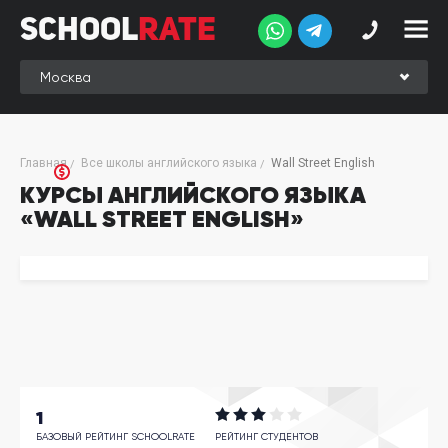
School
Rate
School
Rate
Рейтинг
Online-
Главная
Все школы английского языка
Wall Street English
рейтинг
КУРСЫ АНГЛИЙСКОГО ЯЗЫКА
«WALL STREET ENGLISH»
Отзывы
студентов
Обзоры
экспертов
Новые
группы
Ищу курс:
английского
1
Выбрать
БАЗОВЫЙ РЕЙТИНГ SCHOOLRATE
РЕЙТИНГ СТУДЕНТОВ