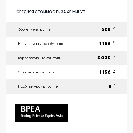
другой
язык
Ваш
СРЕДНЯЯ СТОИМОСТЬ ЗА 45 МИНУТ
город:
Москва
Выбрать
608
P
Обучение в группе
другой
Личный
кабинет
1 156
P
школы
Индивидуальное обучение
3 000
P
Корпоративные занятия
1 156
P
Занятие с носителем
Помочь
в
0
P
Пробный урок в группе
выборе?
Добавить
школу