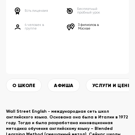
Бесплатный
Есть лицензия
пробный урок
4 человек в
3 филиалов в
группе
Москве
О ШКОЛЕ
АФИША
УСЛУГИ И ЦЕНЫ
Wall Street English - международная сеть школ
английского языка. Основана она была в Италии в 1972
году. Тогда и была разработана инновационная
методика обучения английскому языку – Blended
Learning Method (смешанный метод). Сейчас школы