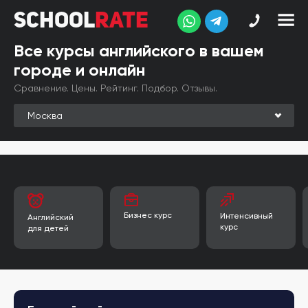
School
Rate
School
Rate
Все курсы английского в вашем
городе и онлайн
Рейтинг
Сравнение. Цены. Рейтинг. Подбор. Отзывы.
Online-
рейтинг
Отзывы
студентов
Обзоры
экспертов
Бизнес курс
Интенсивный
Английский
Новые
курс
для детей
группы
Ищу курс:
английского
Выбрать