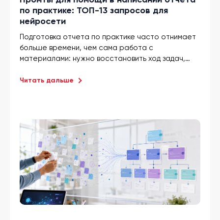
по практике: ТОП-13 запросов для
нейросети
Подготовка отчета по практике часто отнимает
больше времени, чем сама работа с
материалами: нужно восстановить ход задач,
оформить результаты и соблюсти требования
вуза. Грамотно составленный промт для
Читать дальше
написания отчета по практике помогает быстро
получить структуру, черновик разделов, выводы и
формулировки для дневника. В этой статье я
собрала запросы, которые вы сможете
адаптировать под специальность, организацию и
реальные выполненные задачи. В статье
разберу, какие данные передать нейросети, как
уточнять ответы и проверять готовый текст
перед сдачей.