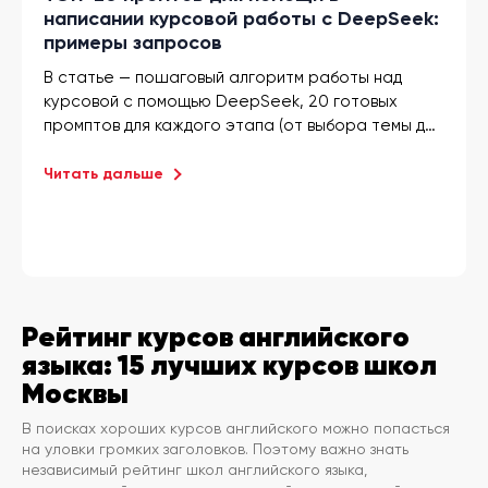
написании курсовой работы с DeepSeek:
примеры запросов
В статье — пошаговый алгоритм работы над
курсовой с помощью DeepSeek, 20 готовых
промптов для каждого этапа (от выбора темы до
подготовки к защите) и разбор типичных ошибок
при генерации академических текстов.
Читать дальше
Рейтинг курсов английского
языка: 15 лучших курсов школ
Москвы
В поисках хороших курсов английского можно попасться
на уловки громких заголовков. Поэтому важно знать
независимый рейтинг школ английского языка,