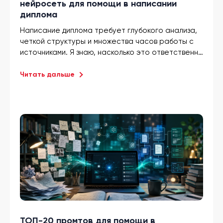
нейросеть для помощи в написании
диплома
Написание диплома требует глубокого анализа,
четкой структуры и множества часов работы с
источниками. Я знаю, насколько это ответственно
и энергозатратно. Именно поэтому
Чат ГПТ
для
диплома стал отличным подспорьем для тысяч
Читать дальше
студентов: нейросеть помогает генерировать
план работы, формулировать гипотезы,
подбирать литературу и даже проверять текст
на уникальность.
ТОП-20 промтов для помощи в