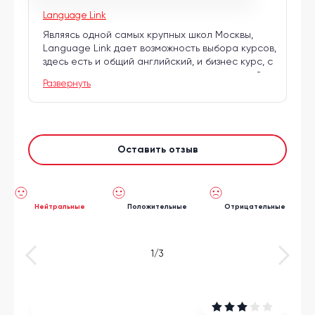
Language Link
Являясь одной самых крупных школ Москвы,
Language Link дает возможность выбора курсов,
здесь есть и общий английский, и бизнес курс, с
носителем, с русскоговорящим, разговорный
Развернуть
клуб и подготовка к международным экзаменам.
Оставить отзыв
Нейтральные
Положительные
Отрицательные
Next
Previous
1
/3