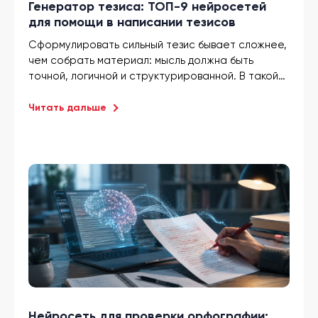
Генератор тезиса: ТОП-9 нейросетей
для помощи в написании тезисов
Сформулировать сильный тезис бывает сложнее,
чем собрать материал: мысль должна быть
точной, логичной и структурированной. В такой
ситуации ИИ генератор тезиса помогает
быстрее выделить главное, убрать лишнее и
Читать дальше
выстроить четкую позицию для статьи, доклада,
презентации или учебной работы. В этой статье
— девять нейросетей, которые подходят для этой
задачи, и сравнила их возможности, удобство и
качество результата. Вы узнаете, какой сервис
лучше использовать для коротких формулировок,
развернутых тезисов и работы с готовым
текстом.
Нейросеть для проверки орфографии: