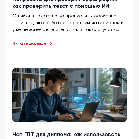
как проверить текст с помощью ИИ
Ошибки в тексте легко пропустить, особенно
если вы долго работаете с одним материалом и
уже не замечаете опечатки. В таких случаях
нейросеть для проверки орфографии помогает
быстрее найти спорные места, исправить
Читать дальше
неточные формулировки и привести текст к
единому стилю.
Чат ГПТ для диплома: как использовать