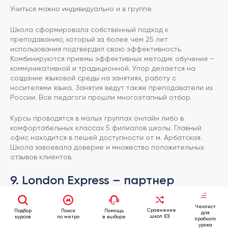
Учиться можно индивидуально и в группе.
Школа сформировала собственный подход к
преподаванию, который за более чем 25 лет
использования подтвердил свою эффективность.
Комбинируются приемы эффективных методик обучения –
коммуникативной и традиционной. Упор делается на
создание языковой среды на занятиях, работу с
носителями языка. Занятия ведут также преподаватели из
России. Все педагоги прошли многоэтапный отбор.
Курсы проводятся в малых группах онлайн либо в
комфортабельных классах 5 филиалов школы. Главный
офис находится в пешей доступности от м. Арбатская.
Школа завоевала доверие и множество положительных
отзывов клиентов.
9. London Express – партнер
британских издательств
Чеклист
Образовательная организация работает более десяти
Сравнение
Подбор
Поиск
Помощь
для
школ (0)
курсов
по метро
в выборе
лет. Ее сотрудничество с британскими издательствами
пробного
урока