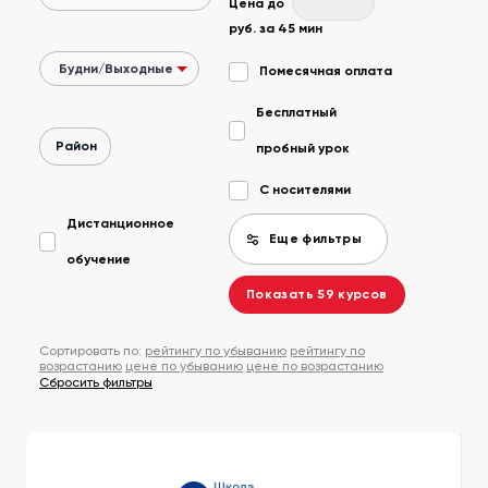
Цена до
Победители
руб. за 45 мин
Помесячная оплата
Бесплатный
Район
пробный урок
С носителями
Дистанционное
Еще фильтры
обучение
Показать
59
курсов
Сортировать по:
рейтингу по убыванию
рейтингу по
возрастанию
цене по убыванию
цене по возрастанию
Сбросить фильтры