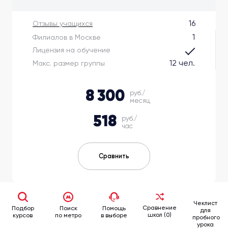
16
Отзывы учащихся
1
Филиалов в Москве
Лицензия на обучение
12 чел.
Макс. размер группы
8 300
руб./
месяц
518
руб./
час
Сравнить
Чеклист
Сравнение
Подбор
Поиск
Помощь
для
школ (0)
курсов
по метро
в выборе
пробного
урока