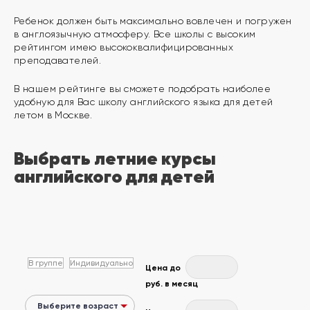
другой
язык
Ребенок должен быть максимально вовлечен и погружен
Ваш
в англоязычную атмосферу. Все школы с высоким
город:
Москва
рейтингом имею высококвалифицированных
преподавателей.
Выбрать
другой
Личный
В нашем рейтинге вы сможете подобрать наиболее
кабинет
удобную для Вас школу английского языка для детей
школы
летом в Москве.
Выбрать летние курсы
английского для детей
Помочь
в
выборе?
Добавить
В группе
Индивидуально
С
Цена до
школу
руб. в месяц
фото