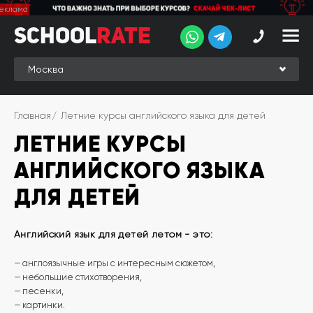
School
School
Rate
Rate
Рейтинг
Online-
Главная
Летние курсы английского языка для детей
рейтинг
ЛЕТНИЕ КУРСЫ
Отзывы
студентов
АНГЛИЙСКОГО ЯЗЫКА
Обзоры
ДЛЯ ДЕТЕЙ
экспертов
Новые
Английский язык для детей летом - это:
группы
англоязычные игры с интересным сюжетом,
небольшие стихотворения,
Ищу курс:
английского
песенки,
Выбрать
картинки.