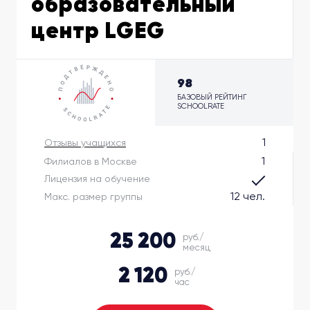
образовательный
центр LGEG
98
БАЗОВЫЙ РЕЙТИНГ
SCHOOLRATE
1
Отзывы учащихся
1
Филиалов в Москве
Лицензия на обучение
12 чел.
Макс. размер группы
25 200
руб./
месяц
2 120
руб./
час