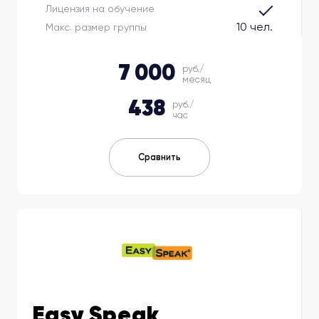
Лицензия на обучение
10 чел.
Макс. размер группы
7 000
руб./
месяц
438
руб./
час
Сравнить
Easy Speak