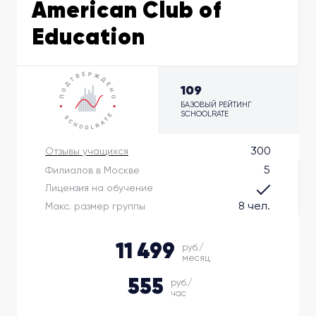
American Club of
Education
109
БАЗОВЫЙ РЕЙТИНГ
SCHOOLRATE
300
Отзывы учащихся
5
Филиалов в Москве
Лицензия на обучение
8 чел.
Макс. размер группы
11 499
руб./
месяц
555
руб./
час