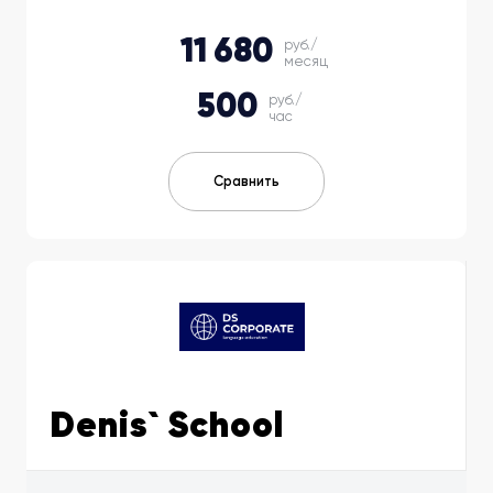
11 680
руб./
месяц
500
руб./
час
Сравнить
Denis` School