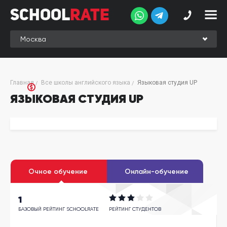
School
Rate
School
Rate
Рейтинг
Online-
Главная
Все школы английского языка
Языковая студия UP
рейтинг
ЯЗЫКОВАЯ СТУДИЯ UP
Отзывы
студентов
Обзоры
экспертов
Новые
Очное обучение
Онлайн-обучение
группы
1
Ищу курс:
английского
БАЗОВЫЙ РЕЙТИНГ SCHOOLRATE
РЕЙТИНГ СТУДЕНТОВ
Выбрать