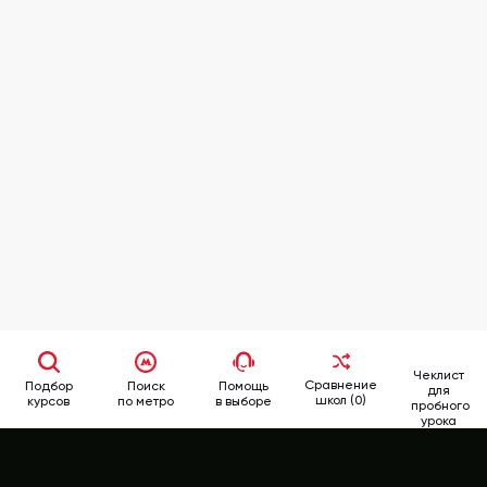
Чеклист
Сравнение
Подбор
Поиск
Помощь
для
школ (0)
курсов
по метро
в выборе
пробного
урока