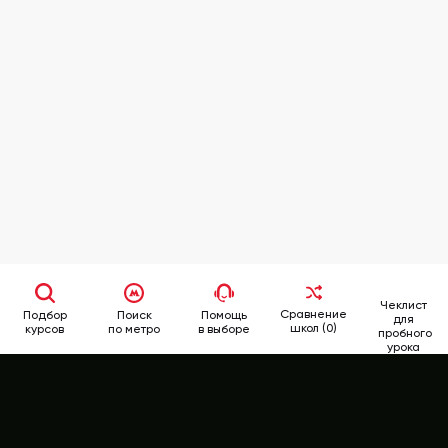
Чеклист
Сравнение
Подбор
Поиск
Помощь
для
школ (0)
курсов
по метро
в выборе
пробного
урока
School
Rate