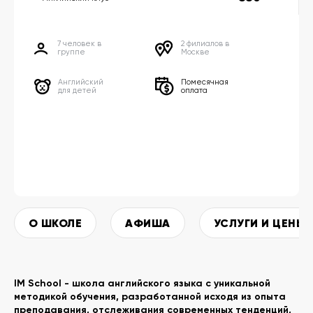
7 человек в
2 филиалов в
группе
Москве
Английский
Помесячная
для детей
оплата
О ШКОЛЕ
АФИША
УСЛУГИ И ЦЕНЫ
IM School - школа английского языка с уникальной
методикой обучения, разработанной исходя из опыта
преподавания, отслеживания современных тенденций,