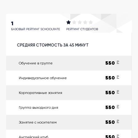
другой
язык
Ваш
город:
Москва
1
Выбрать
БАЗОВЫЙ РЕЙТИНГ SCHOOLRATE
РЕЙТИНГ СТУДЕНТОВ
другой
Личный
кабинет
СРЕДНЯЯ СТОИМОСТЬ ЗА 45 МИНУТ
школы
550
P
Обучение в группе
550
P
Индивидуальное обучение
Помочь
в
выборе?
550
P
Корпоративные занятия
550
P
Группа выходного дня
Добавить
550
P
школу
Занятие с носителем
550
P
Английский клуб