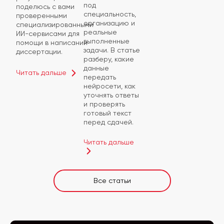
под
поделюсь с вами
специальность,
проверенными
организацию и
специализированными
реальные
ИИ-сервисами для
выполненные
помощи в написании
задачи. В статье
диссертации.
разберу, какие
данные
Читать дальше
передать
нейросети, как
уточнять ответы
и проверять
готовый текст
перед сдачей.
Читать дальше
Все статьи