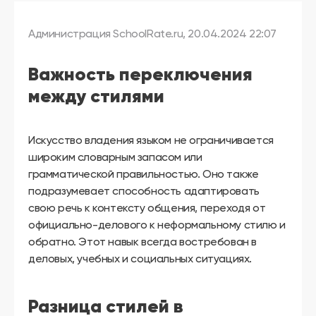
другой
язык
Ваш
Администрация SchoolRate.ru
,
20.04.2024 22:07
город:
Москва
Выбрать
Важность переключения
другой
Личный
между стилями
кабинет
школы
Искусство владения языком не ограничивается
широким словарным запасом или
грамматической правильностью. Оно также
Помочь
подразумевает способность адаптировать
в
свою речь к контексту общения, переходя от
выборе?
официально-делового к неформальному стилю и
обратно. Этот навык всегда востребован в
деловых, учебных и социальных ситуациях.
Добавить
школу
Разница стилей в