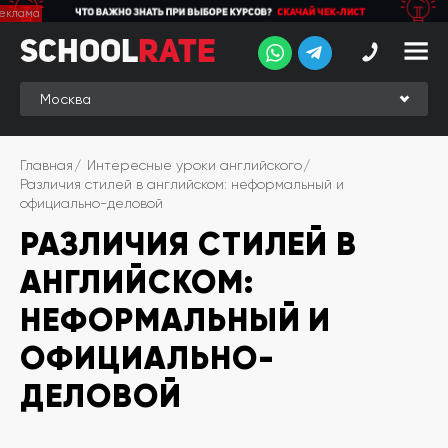
School
School
Rate
Rate
Рейтинг
Online-
Главная
Интересные уроки английского
рейтинг
Различия стилей в английском: неформальный и
официально-деловой
Отзывы
студентов
РАЗЛИЧИЯ СТИЛЕЙ В
Обзоры
АНГЛИЙСКОМ:
экспертов
НЕФОРМАЛЬНЫЙ И
Новые
группы
ОФИЦИАЛЬНО-
ДЕЛОВОЙ
Ищу курс:
английского
Выбрать