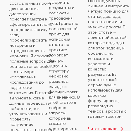
главное, убрать
оформить
составленный промт
лишнее и выстроить
результаты и
для написания
четкую позицию для
соблюсти
диссертации
статьи, доклада,
требования
помогает быстрее
презентации или
вуза. Грамотно
сформировать план,
учебной работы. В
составленный
определить логику
этой статье —
промт для
глав,
девять нейросетей,
написания
проанализировать
которые подходят
отчета по
материалы и
для этой задачи, и
практике
отредактировать
сравнила их
помогает
черновик. Я собрала
возможности,
быстро
полезные запросы для
удобство и
получить
разных этапов работы
качество
структуру,
— от выбора
результата. Вы
черновик
направления
узнаете, какой
разделов,
исследования до
сервис лучше
выводы и
подготовки
использовать для
формулировки
заключения. В статье
коротких
для дневника. В
вы узнаете, какие
формулировок,
этой статье я
данные передавать
развернутых
собрала
нейросети, как
тезисов и работы с
запросы,
уточнять задания и
готовым текстом.
которые вы
проверять
сможете
полученные
Читать дальше
адаптировать
результаты, а также я