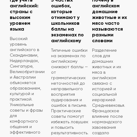
английский:
ошибок,
английском
страны с
которые
домашние
высоким
отнимают у
животные и их
уровнем
школьников
мясо часто
языка
баллы на
называются
экзаменах по
разными
Высокий
английскому
словами
уровень
английского в
Типичные ошибки
Разделение
Скандинавии,
на экзаменах по
слов для
Нидерландах,
английскому
домашних
Сингапуре,
снижают баллы —
животных и их
Великобритании
от
мяса в
и Австралии
грамматических
английском
объясняется
неточностей до
связано с
образованием,
неправильного
историей и
культурой и
восприятия
социальной
практикой.
аудирования и
иерархией
Уникальные
ошибок в письме.
Средневековья.
советы и фразы
Практические
Французское
для
советы помогут
влияние после
комфортного
избежать ловушек
нормандского
общения и
и повысить
завоевания
эффективного
результативность.
создало