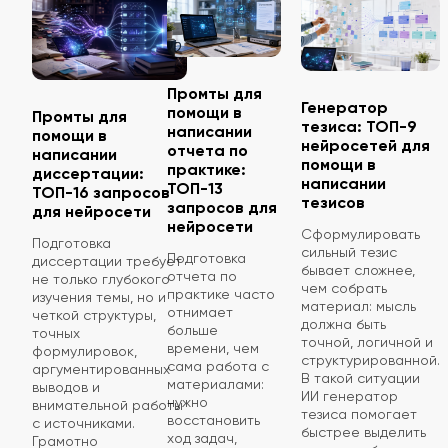
Промты для
Генератор
помощи в
Промты для
тезиса: ТОП-9
написании
помощи в
нейросетей для
отчета по
написании
помощи в
практике:
диссертации:
написании
ТОП-13
ТОП-16 запросов
тезисов
запросов для
для нейросети
нейросети
Сформулировать
Подготовка
сильный тезис
Подготовка
диссертации требует
бывает сложнее,
отчета по
не только глубокого
чем собрать
практике часто
изучения темы, но и
материал: мысль
отнимает
четкой структуры,
должна быть
больше
точных
точной, логичной и
времени, чем
формулировок,
структурированной.
сама работа с
аргументированных
В такой ситуации
материалами:
выводов и
ИИ генератор
нужно
внимательной работы
тезиса помогает
восстановить
с источниками.
быстрее выделить
ход задач,
Грамотно