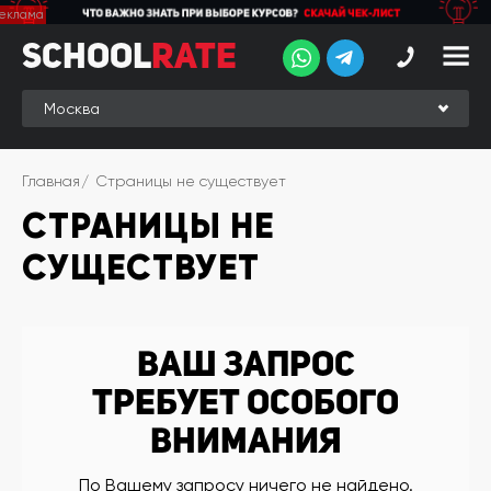
School
School
Rate
Rate
Рейтинг
Online-
Главная
Страницы не существует
рейтинг
СТРАНИЦЫ НЕ
Отзывы
студентов
СУЩЕСТВУЕТ
Обзоры
экспертов
Новые
Ваш запрос
группы
требует особого
Ищу курс:
внимания
английского
Выбрать
По Вашему запросу ничего не найдено.