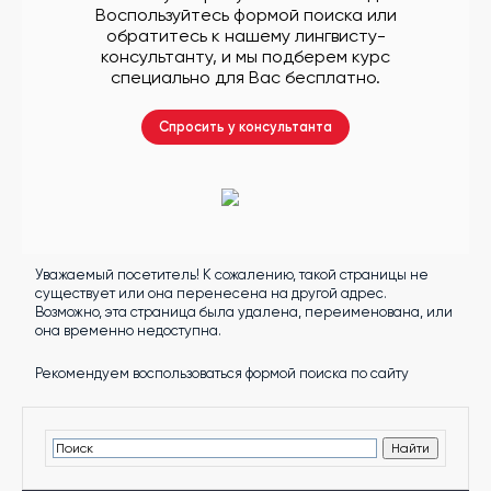
другой
Воспользуйтесь формой поиска или
язык
обратитесь к нашему лингвисту-
Ваш
город:
консультанту, и мы подберем курс
Москва
специально для Вас бесплатно.
Выбрать
другой
Личный
Спросить у консультанта
кабинет
школы
Уважаемый посетитель! К сожалению, такой страницы не
Помочь
существует или она перенесена на другой адрес.
в
Возможно, эта страница была удалена, переименована, или
выборе?
она временно недоступна.
Рекомендуем воспользоваться формой поиска по сайту
Добавить
школу