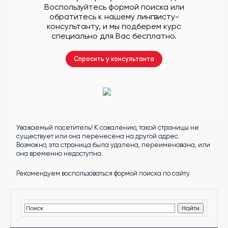
другой
Воспользуйтесь формой поиска или
язык
обратитесь к нашему лингвисту-
Ваш
город:
консультанту, и мы подберем курс
Москва
специально для Вас бесплатно.
Выбрать
другой
Личный
Спросить у консультанта
кабинет
школы
Уважаемый посетитель! К сожалению, такой страницы не
Помочь
существует или она перенесена на другой адрес.
в
Возможно, эта страница была удалена, переименована, или
выборе?
она временно недоступна.
Рекомендуем воспользоваться формой поиска по сайту
Добавить
школу