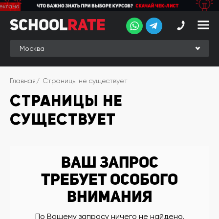
School
School
Rate
Rate
Рейтинг
Online-
Главная
Страницы не существует
рейтинг
СТРАНИЦЫ НЕ
Отзывы
студентов
СУЩЕСТВУЕТ
Обзоры
экспертов
Новые
Ваш запрос
группы
требует особого
Ищу курс:
внимания
английского
Выбрать
По Вашему запросу ничего не найдено.