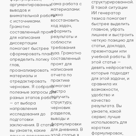
структурированной.
сама работа с
аргументированных
В такой ситуации
материалами:
выводов и
ИИ генератор
нужно
внимательной работы
тезиса помогает
восстановить
с источниками.
быстрее выделить
ход задач,
Грамотно
главное, убрать
оформить
составленный промт
лишнее и выстроить
результаты и
для написания
четкую позицию для
соблюсти
диссертации
статьи, доклада,
требования
помогает быстрее
презентации или
вуза. Грамотно
сформировать план,
учебной работы. В
составленный
определить логику
этой статье —
промт для
глав,
девять нейросетей,
написания
проанализировать
которые подходят
отчета по
материалы и
для этой задачи, и
практике
отредактировать
сравнила их
помогает
черновик. Я собрала
возможности,
быстро
полезные запросы для
удобство и
получить
разных этапов работы
качество
структуру,
— от выбора
результата. Вы
черновик
направления
узнаете, какой
разделов,
исследования до
сервис лучше
выводы и
подготовки
использовать для
формулировки
заключения. В статье
коротких
для дневника. В
вы узнаете, какие
формулировок,
этой статье я
данные передавать