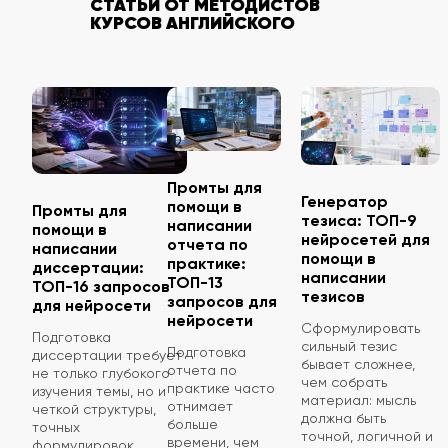
СТАТЬИ ОТ МЕТОДИСТОВ
КУРСОВ АНГЛИЙСКОГО
Промты для
Генератор
помощи в
Промты для
тезиса: ТОП-9
написании
помощи в
нейросетей для
отчета по
написании
помощи в
практике:
диссертации:
написании
ТОП-13
ТОП-16 запросов
тезисов
запросов для
для нейросети
нейросети
Сформулировать
Подготовка
сильный тезис
Подготовка
диссертации требует
бывает сложнее,
отчета по
не только глубокого
чем собрать
практике часто
изучения темы, но и
материал: мысль
отнимает
четкой структуры,
должна быть
больше
точных
точной, логичной и
времени, чем
формулировок,