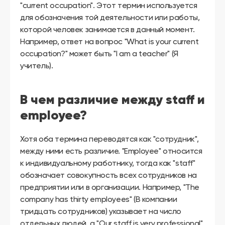
"current occupation". Этот термин используется
для обозначения той деятельности или работы,
которой человек занимается в данный момент.
Например, ответ на вопрос "What is your current
occupation?" может быть "I am a teacher" (Я
учитель).
В чем различие между staff и
employee?
Хотя оба термина переводятся как "сотрудник",
между ними есть различие. "Employee" относится
к индивидуальному работнику, тогда как "staff"
обозначает совокупность всех сотрудников на
предприятии или в организации. Например, "The
company has thirty employees" (В компании
тридцать сотрудников) указывает на число
отдельных людей, а "Our staff is very professional"