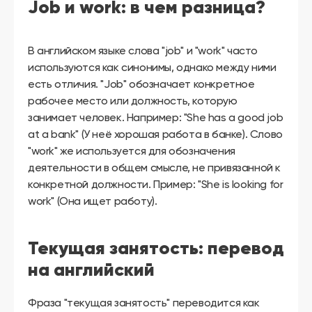
другой
Job и work: в чем разница?
язык
Ваш
город:
Москва
В английском языке слова "job" и "work" часто
Выбрать
используются как синонимы, однако между ними
другой
Личный
есть отличия. "Job" обозначает конкретное
кабинет
рабочее место или должность, которую
школы
занимает человек. Например: "She has a good job
at a bank" (У неё хорошая работа в банке). Слово
"work" же используется для обозначения
деятельности в общем смысле, не привязанной к
Помочь
конкретной должности. Пример: "She is looking for
в
work" (Она ищет работу).
выборе?
Текущая занятость: перевод
Добавить
на английский
школу
Фраза "текущая занятость" переводится как