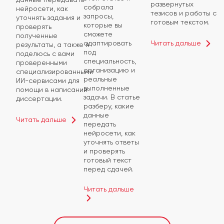
развернутых
собрала
нейросети, как
тезисов и работы с
запросы,
уточнять задания и
готовым текстом.
которые вы
проверять
сможете
полученные
Читать дальше
адаптировать
результаты, а также я
под
поделюсь с вами
специальность,
проверенными
организацию и
специализированными
реальные
ИИ-сервисами для
выполненные
помощи в написании
задачи. В статье
диссертации.
разберу, какие
данные
Читать дальше
передать
нейросети, как
уточнять ответы
и проверять
готовый текст
перед сдачей.
Читать дальше