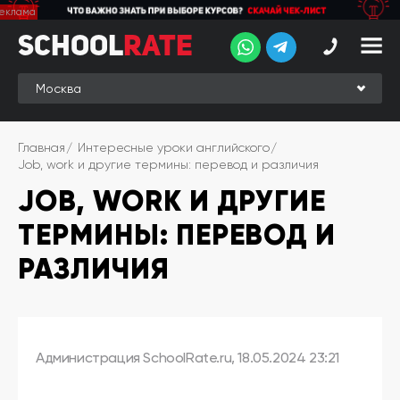
School
School
Rate
Rate
Рейтинг
Online-
Главная
Интересные уроки английского
рейтинг
Job, work и другие термины: перевод и различия
JOB, WORK И ДРУГИЕ
Отзывы
студентов
ТЕРМИНЫ: ПЕРЕВОД И
Обзоры
экспертов
РАЗЛИЧИЯ
Новые
группы
Ищу курс:
Администрация SchoolRate.ru
,
18.05.2024 23:21
английского
Выбрать