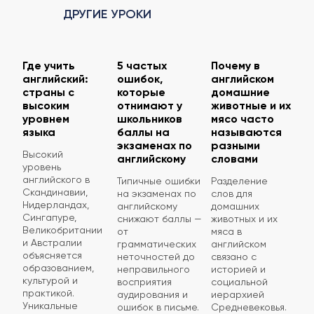
ДРУГИЕ УРОКИ
Где учить
5 частых
Почему в
английский:
ошибок,
английском
страны с
которые
домашние
высоким
отнимают у
животные и их
уровнем
школьников
мясо часто
языка
баллы на
называются
экзаменах по
разными
Высокий
английскому
словами
уровень
английского в
Типичные ошибки
Разделение
Скандинавии,
на экзаменах по
слов для
Нидерландах,
английскому
домашних
Сингапуре,
снижают баллы —
животных и их
Великобритании
от
мяса в
и Австралии
грамматических
английском
объясняется
неточностей до
связано с
образованием,
неправильного
историей и
культурой и
восприятия
социальной
практикой.
аудирования и
иерархией
Уникальные
ошибок в письме.
Средневековья.