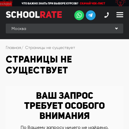
School
School
Rate
Rate
Рейтинг
Online-
Главная
Страницы не существует
рейтинг
СТРАНИЦЫ НЕ
Отзывы
студентов
СУЩЕСТВУЕТ
Обзоры
экспертов
Новые
Ваш запрос
группы
требует особого
Ищу курс:
внимания
английского
Выбрать
По Вашему запросу ничего не найдено.