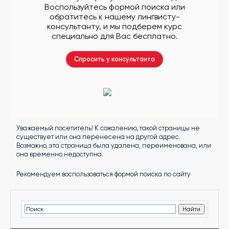
другой
Воспользуйтесь формой поиска или
язык
обратитесь к нашему лингвисту-
Ваш
город:
консультанту, и мы подберем курс
Москва
специально для Вас бесплатно.
Выбрать
другой
Личный
Спросить у консультанта
кабинет
школы
Уважаемый посетитель! К сожалению, такой страницы не
Помочь
существует или она перенесена на другой адрес.
в
Возможно, эта страница была удалена, переименована, или
выборе?
она временно недоступна.
Рекомендуем воспользоваться формой поиска по сайту
Добавить
школу