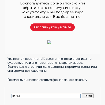
другой
Воспользуйтесь формой поиска или
язык
обратитесь к нашему лингвисту-
Ваш
город:
консультанту, и мы подберем курс
Москва
специально для Вас бесплатно.
Выбрать
другой
Личный
Спросить у консультанта
кабинет
школы
Уважаемый посетитель! К сожалению, такой страницы не
Помочь
существует или она перенесена на другой адрес.
в
Возможно, эта страница была удалена, переименована, или
выборе?
она временно недоступна.
Рекомендуем воспользоваться формой поиска по сайту
Добавить
школу