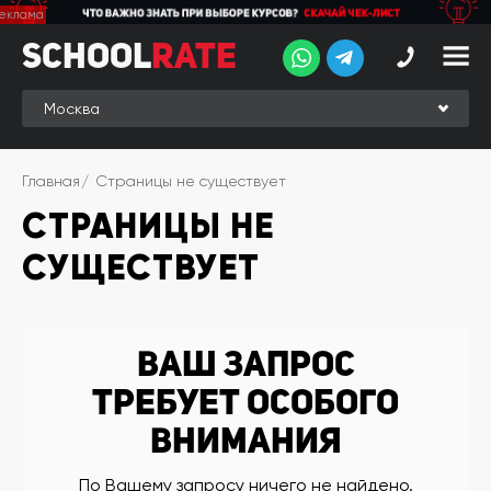
School
School
Rate
Rate
Рейтинг
Online-
Главная
Страницы не существует
рейтинг
СТРАНИЦЫ НЕ
Отзывы
студентов
СУЩЕСТВУЕТ
Обзоры
экспертов
Новые
Ваш запрос
группы
требует особого
Ищу курс:
внимания
английского
Выбрать
По Вашему запросу ничего не найдено.