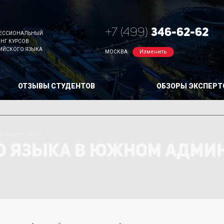
+7 (499)
346-62-62
ЕССИОНАЛЬНЫЙ
ИНГ КУРСОВ
ИЙСКОГО ЯЗЫКА
Изменить
МОСКВА
ОТЗЫВЫ СТУДЕНТОВ
ОБЗОРЫ ЭКСПЕРТ
м округе (ЮАО)
О ЯЗЫКА В ЮЖНОМ АДМИ