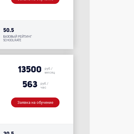
50.5
БАЗОВЫЙ РЕЙТИНГ
SCHOOLRATE
13500
руб./
месяц
563
руб./
час
Заявка на обучение
20.5