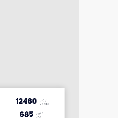
12480
руб./
месяц
685
руб./
час