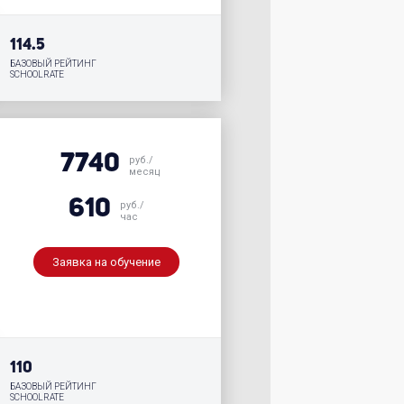
114.5
БАЗОВЫЙ РЕЙТИНГ
SCHOOLRATE
7740
руб./
месяц
610
руб./
час
Заявка на обучение
110
БАЗОВЫЙ РЕЙТИНГ
SCHOOLRATE