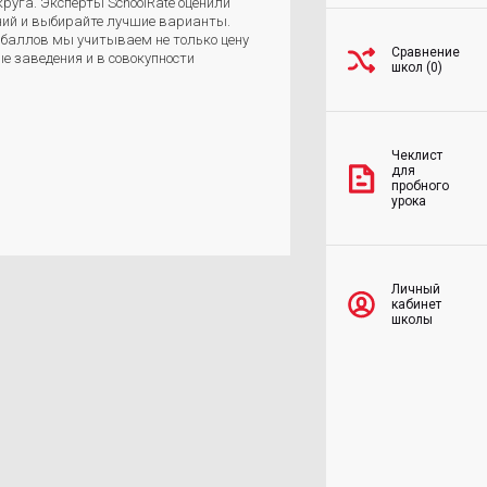
руга. Эксперты SchoolRate оценили
аний и выбирайте лучшие варианты.
 баллов мы учитываем не только цену
Сравнение
е заведения и в совокупности
школ (0)
Чеклист
для
пробного
урока
Личный
кабинет
школы