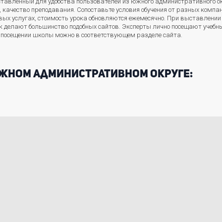
оставленный для удобства пользователей из южного административного ок
ы, качество преподавания. Сопоставьте условия обучения от разных комп
ых услугах, стоимость урока обновляются ежемесячно. При выставлении
 делают большинство подобных сайтов. Эксперты лично посещают учебны
 посещении школы можно в соответствующем разделе сайта.
южном административном округе: