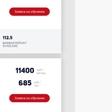
Заявка на обучение
112.5
БАЗОВЫЙ РЕЙТИНГ
SCHOOLRATE
11400
руб./
месяц
685
руб./
час
Заявка на обучение