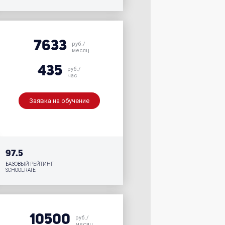
7633
руб./
месяц
435
руб./
час
Заявка на обучение
97.5
БАЗОВЫЙ РЕЙТИНГ
SCHOOLRATE
10500
руб./
месяц