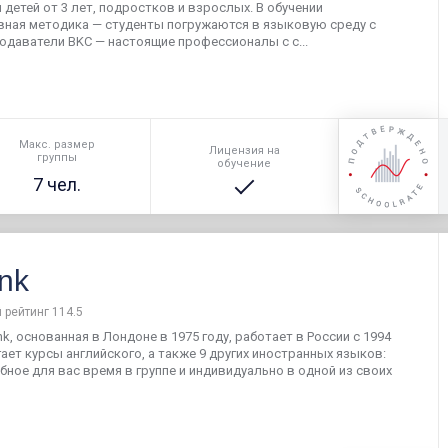
детей от 3 лет, подростков и взрослых. В обучении
вная методика — студенты погружаются в языковую среду с
одаватели BKC — настоящие профессионалы с с...
Макс. размер
Лицензия на
группы
обучение
7 чел.
nk
 рейтинг 114.5
k, основанная в Лондоне в 1975 году, работает в России с 1994
гает курсы английского, а также 9 других иностранных языков:
бное для вас время в группе и индивидуально в одной из своих