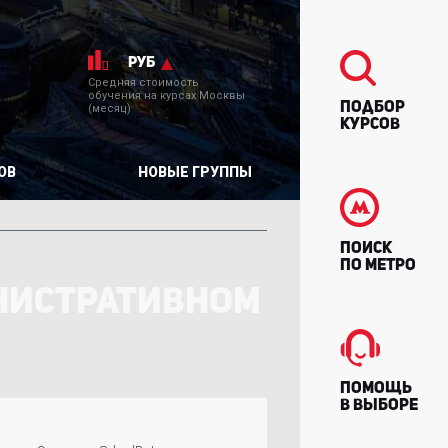
руб
Средняя стоимость
обучения на курсах Москвы
Подбор
(месяц)
курсов
ОВ
НОВЫЕ ГРУППЫ
Поиск
по метро
НИСТРАТИВНОМ
Помощь
в выборе