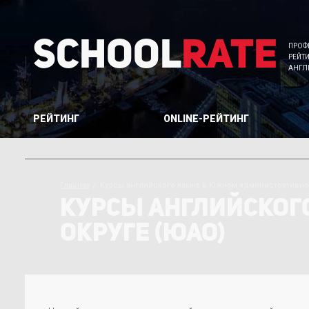
School
Rate
ПРОФ
РЕЙТ
АНГЛ
РЕЙТИНГ
ONLINE-РЕЙТИНГ
Главная
Курсы английского языка в Южном административно
КУРСЫ АНГЛИЙСКОГ
ОКРУГЕ (ЮАО)