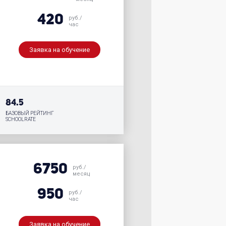
420
руб./
час
Заявка на обучение
84.5
БАЗОВЫЙ РЕЙТИНГ
SCHOOLRATE
6750
руб./
месяц
950
руб./
час
Заявка на обучение