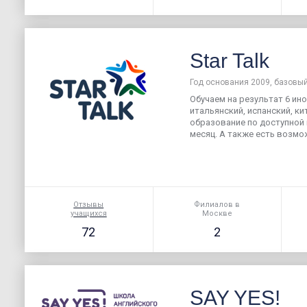
Star Talk
Год основания 2009, базовый
Обучаем на результат 6 ин
итальянский, испанский, ки
образование по доступной ц
месяц. А также есть возмож
Отзывы
Филиалов в
учащихся
Москве
72
2
SAY YES!