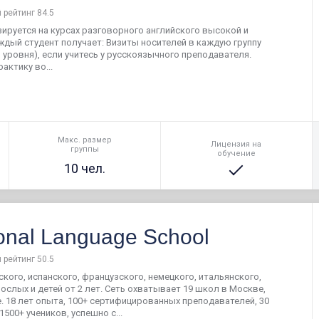
 рейтинг 84.5
зируется на курсах разговорного английского высокой и
ждый студент получает: Визиты носителей в каждую группу
 уровня), если учитесь у русскоязычного преподавателя.
актику во...
Макс. размер
Лицензия на
группы
обучение
10 чел.
ional Language School
 рейтинг 50.5
кого, испанского, французского, немецкого, итальянского,
ослых и детей от 2 лет. Сеть охватывает 19 школ в Москве,
. 18 лет опыта, 100+ сертифицированных преподавателей, 30
1500+ учеников, успешно с...