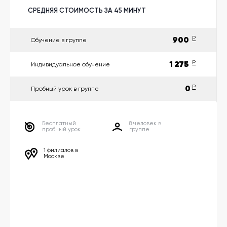
другой
язык
СРЕДНЯЯ СТОИМОСТЬ ЗА 45 МИНУТ
Ваш
город:
Москва
900
P
Обучение в группе
Выбрать
другой
Личный
1 275
P
Индивидуальное обучение
кабинет
школы
0
P
Пробный урок в группе
Бесплатный
8 человек в
пробный урок
группе
Помочь
в
выборе?
1 филиалов в
Москве
Добавить
школу