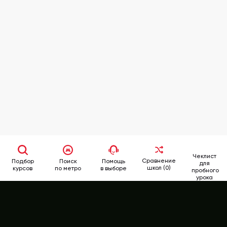
Чеклист
Сравнение
Подбор
Поиск
Помощь
для
школ (0)
курсов
по метро
в выборе
пробного
урока
School
Rate