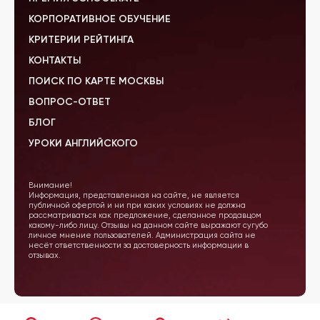
КОРПОРАТИВНОЕ ОБУЧЕНИЕ
КРИТЕРИИ РЕЙТИНГА
КОНТАКТЫ
ПОИСК ПО КАРТЕ МОСКВЫ
ВОПРОС-ОТВЕТ
БЛОГ
УРОКИ АНГЛИЙСКОГО
Внимание!
Информация, представленная на сайте, не является
публичной офертой и ни при каких условиях не должна
рассматриваться как предложение, сделанное продавцом
какому-либо лицу. Отзывы на данном сайте выражают сугубо
личное мнение пользователей. Администрация сайта не
несёт ответственности за достоверность информации в
отзывах.