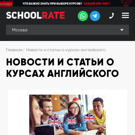
School
School
Rate
Rate
Рейтинг
Online-
Главная
Новости и статьи о курсах английского
рейтинг
НОВОСТИ И СТАТЬИ О
Отзывы
студентов
КУРСАХ АНГЛИЙСКОГО
Обзоры
экспертов
Новые
группы
Ищу курс:
английского
Выбрать