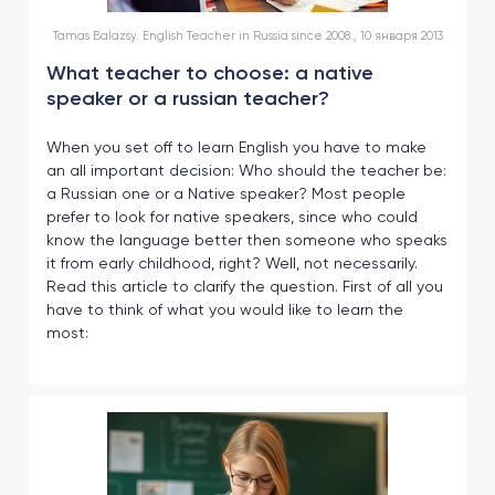
другой
язык
Ваш
Tamas Balazsy. English Teacher in Russia since 2008., 10 января 2013
город:
What teacher to choose: a native
Москва
speaker or a russian teacher?
Выбрать
другой
Личный
кабинет
When you set off to learn English you have to make
школы
an all important decision: Who should the teacher be:
a Russian one or a Native speaker? Most people
prefer to look for native speakers, since who could
know the language better then someone who speaks
it from early childhood, right? Well, not necessarily.
Read this article to clarify the question. First of all you
Помочь
в
have to think of what you would like to learn the
выборе?
most:
Добавить
школу