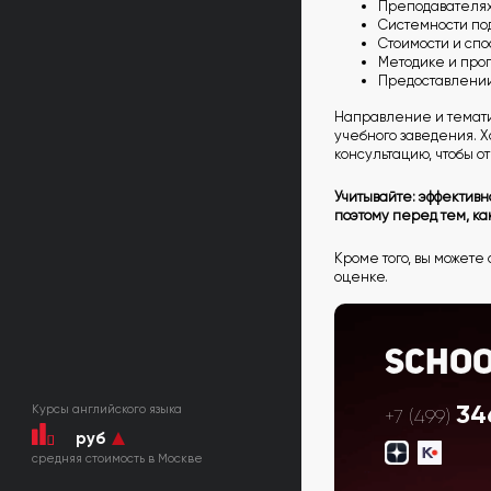
Преподавателях
Системности по
Стоимости и спо
Методике и про
Предоставлении
Направление и тематик
учебного заведения. 
консультацию, чтобы о
Учитывайте: эффективн
поэтому перед тем, к
Кроме того, вы можете 
оценке.
Scho
34
Курсы английского языка
+7 (499)
руб
cредняя стоимость в Москве