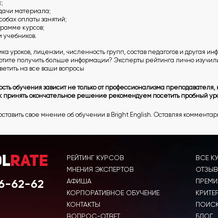
;
дачи материала;
собах оплаты занятий;
грамме курсов;
 учебников.
а уроков, лицензии, численность групп, состав педагогов и другая и
Хотите получить больше информации? Эксперты рейтинга лично изучил
тветить на все ваши вопросы
ость обучения зависит не только от профессионализма преподавателя, 
ак принять окончательное решение рекомендуем посетить пробный ур
оставить свое мнение об обучении в Bright English. Оставляя комментар
РЕЙТИНГ КУРСОВ
ВСЕ К
ol
Rate
МНЕНИЯ ЭКСПЕРТОВ
ОТЗЫВ
6-62-62
АФИША
ПРЕМИ
КОРПОРАТИВНОЕ ОБУЧЕНИЕ
КРИТЕ
КОНТАКТЫ
ПОИСК
ВОПРОС-ОТВЕТ
БЛОГ