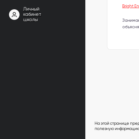
Bright En
Личный
кабинет
школы
Занимаю
объясня
На этой странице предс
полезную информацию