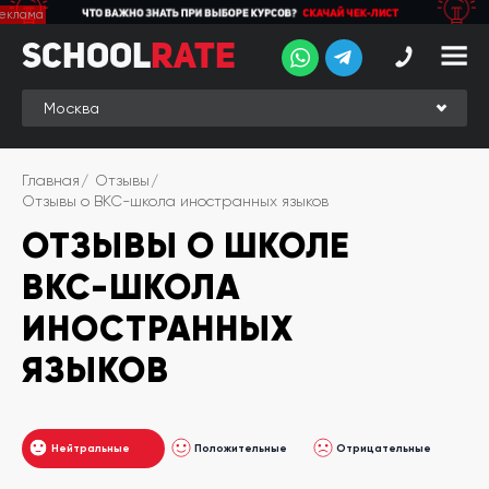
School
School
Rate
Rate
Рейтинг
Online-
Главная
Отзывы
рейтинг
Отзывы о BKC-школа иностранных языков
ОТЗЫВЫ О ШКОЛЕ
Отзывы
студентов
BKC-ШКОЛА
Обзоры
экспертов
ИНОСТРАННЫХ
Новые
ЯЗЫКОВ
группы
Ищу курс:
Нейтральные
английского
Положительные
Отрицательные
Выбрать