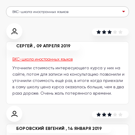
другой
язык
Ваш
город:
Москва
Выбрать
другой
Личный
кабинет
школы
СЕРГЕЙ
,
09 АПРЕЛЯ 2019
BKC-школа иностранных языков
Уточнили стоимость интересующего курса у них на
сайте, потом для записи на консультацию позвонили и
Помочь
уточнили стоимость ещё раз, в итоге когда приехали
в
в саму школу цена курса оказалась больше, чем в два
выборе?
раза дороже. Очень жаль потерянного времени.
Добавить
школу
БОРОВСКИЙ ЕВГЕНИЙ
,
14 ЯНВАРЯ 2019