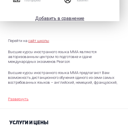
платформа
кабинет
Добавить в сравнение
Перейти на
сайт школы
Высшие курсы иностранного языка ММА являются
авторизованным центром по подготовке и сдаче
международных экзаменов Pearson
Высшие курсы иностранного языка ММА предлагают Вам
возможность дистанционного обучения одиного из семи самых
востребованных языков – английский, немецкий, французский,
испанский, итальянский, китайский, русский.
Обучение иностранному языку с носителем, по Skype.
Развернуть
УСЛУГИ И ЦЕНЫ