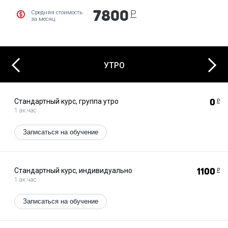
Р
Средняя стоимость
7800
за месяц
Next
Previous
УТРО
Стандартный курс, группа утро
0
Р
1 ак.час
Записаться на обучение
Стандартный курс, индивидуально
1100
Р
1 ак.час
Записаться на обучение