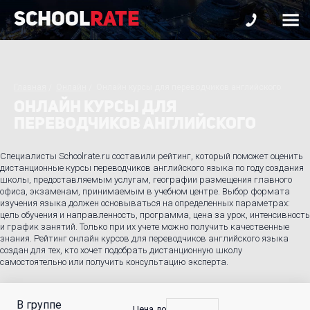
School
Rate
Главная
Онлайн
Онлайн курсы для переводчиков английского
ОНЛАЙН КУРСЫ ДЛЯ
ПЕРЕВОДЧИКОВ АНГЛИЙСКОГО
Специалисты Schoolrate.ru составили рейтинг, который поможет оценить
дистанционные курсы переводчиков английского языка по году создания
школы, предоставляемым услугам, географии размещения главного
офиса, экзаменам, принимаемым в учебном центре. Выбор формата
изучения языка должен основываться на определенных параметрах:
цель обучения и направленность, программа, цена за урок, интенсивность
и график занятий. Только при их учете можно получить качественные
знания. Рейтинг онлайн курсов для переводчиков английского языка
создан для тех, кто хочет подобрать дистанционную школу
самостоятельно или получить консультацию эксперта.
В группе
С
Цена до