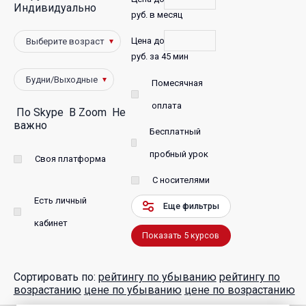
Индивидуально
руб. в месяц
фото
Цена до
Победители
руб. за 45 мин
Помесячная
оплата
По Skype
В Zoom
Не
важно
Бесплатный
пробный урок
Своя платформа
С носителями
Есть личный
Еще фильтры
кабинет
Показать
5
курсов
Сортировать по:
рейтингу по убыванию
рейтингу по
возрастанию
цене по убыванию
цене по возрастанию