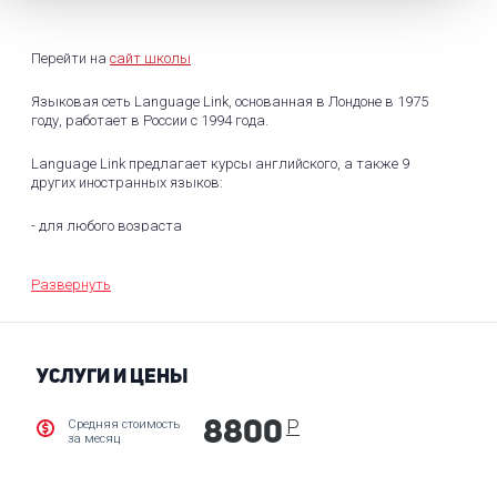
Перейти на
сайт школы
Языковая сеть Language Link, основанная в Лондоне в 1975
году, работает в России с 1994 года.
Language Link предлагает курсы английского, а также 9
других иностранных языков:
- для любого возраста
- в удобное для вас время
Развернуть
- в группе и индивидуально
- в одной из своих 40 школ или онлайн.
УСЛУГИ И ЦЕНЫ
Language Link — платиновый партнер Кембриджского
университета и авторизованный центр по приему экзаменов.
Р
Средняя стоимость
8800
за месяц
Обучение проводится по зарекомендовавшей себя
коммуникативной методике, в атмосфере живого общения и без