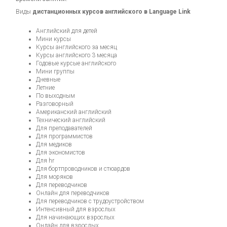
Виды
дистанционных курсов английского в Language Link
Английский для детей
Мини курсы
Курсы английского за месяц
Курсы английского 3 месяца
Годовые курсые английского
Мини группы
Дневные
Летние
По выходным
Разговорный
Американский английский
Технический английский
Для преподавателей
Для программистов
Для медиков
Для экономистов
Для hr
Для бортпроводников и стюардов
Для моряков
Для переводчиков
Онлайн для переводчиков
Для переводчиков с трудоустройством
Интенсивный для взрослых
Для начинающих взрослых
Онлайн для взрослых