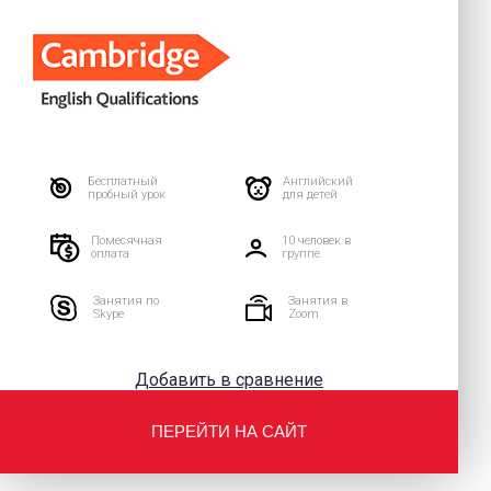
Бесплатный
Английский
пробный урок
для детей
Помесячная
10 человек в
оплата
группе
Занятия по
Занятия в
Skype
Zoom
Добавить в сравнение
ПЕРЕЙТИ НА САЙТ