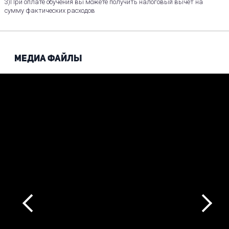
3)При оплате обучения вы можете получить налоговый вычет на
сумму фактических расходов
МЕДИА ФАЙЛЫ
Next
Previous