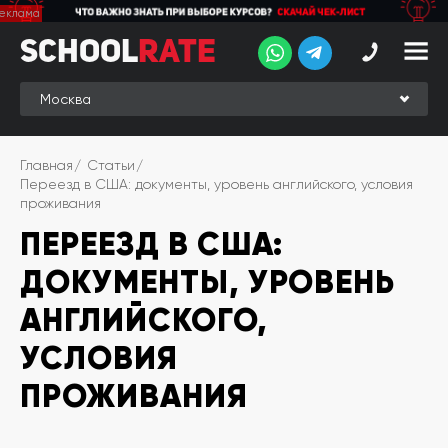
School
School
Rate
Rate
Рейтинг
Online-
Главная
Статьи
рейтинг
Переезд в США: документы, уровень английского, условия
проживания
Отзывы
студентов
ПЕРЕЕЗД В США:
Обзоры
ДОКУМЕНТЫ, УРОВЕНЬ
экспертов
АНГЛИЙСКОГО,
Новые
группы
УСЛОВИЯ
ПРОЖИВАНИЯ
Ищу курс:
английского
Выбрать