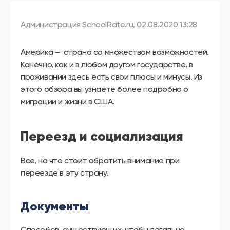
другой
язык
Ваш
Администрация SchoolRate.ru, 02.08.2020 13:28
город:
Москва
Выбрать
Америка – страна со множеством возможностей.
другой
Личный
Конечно, как и в любом другом государстве, в
кабинет
проживании здесь есть свои плюсы и минусы. Из
школы
этого обзора вы узнаете более подробно о
миграции и жизни в США.
Переезд и социализация
Помочь
в
выборе?
Все, на что стоит обратить внимание при
переезде в эту страну.
Добавить
Документы
школу
Способов, существующих, чтобы легально