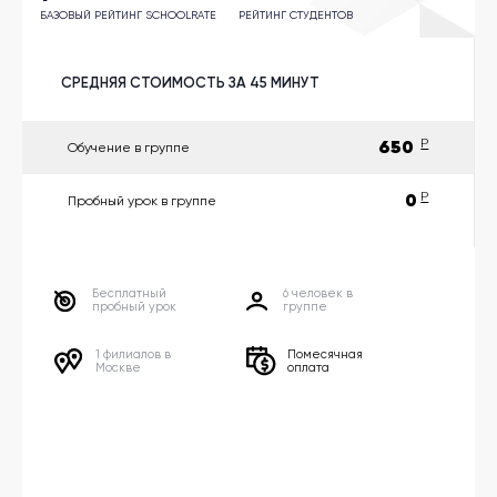
другой
язык
БАЗОВЫЙ РЕЙТИНГ SCHOOLRATE
РЕЙТИНГ СТУДЕНТОВ
Ваш
город:
Москва
СРЕДНЯЯ СТОИМОСТЬ ЗА 45 МИНУТ
Выбрать
другой
Личный
650
P
кабинет
Обучение в группе
школы
0
P
Пробный урок в группе
Помочь
Бесплатный
6 человек в
в
пробный урок
группе
выборе?
1 филиалов в
Помесячная
Москве
оплата
Добавить
школу