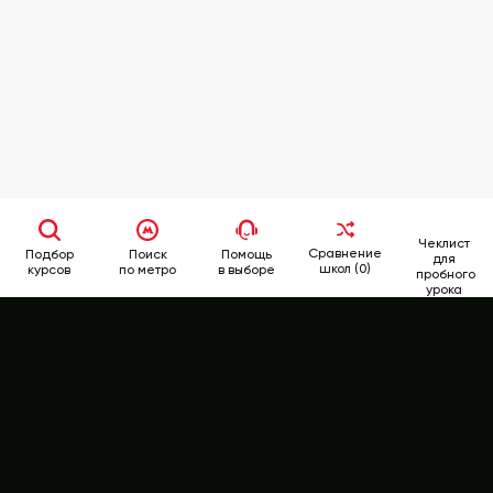
Чеклист
Сравнение
Подбор
Поиск
Помощь
для
школ (0)
курсов
по метро
в выборе
пробного
урока
School
Rate
346-62-62
+7 (499)