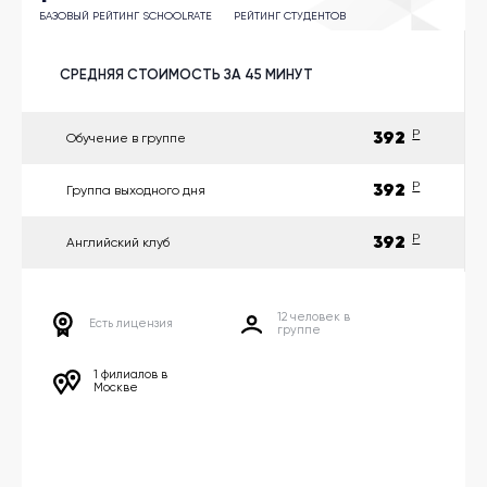
другой
язык
БАЗОВЫЙ РЕЙТИНГ SCHOOLRATE
РЕЙТИНГ СТУДЕНТОВ
Ваш
город:
Москва
СРЕДНЯЯ СТОИМОСТЬ ЗА 45 МИНУТ
Выбрать
другой
Личный
392
P
Обучение в группе
кабинет
школы
392
P
Группа выходного дня
392
P
Английский клуб
Помочь
в
12 человек в
выборе?
Есть лицензия
группе
1 филиалов в
Москве
Добавить
школу