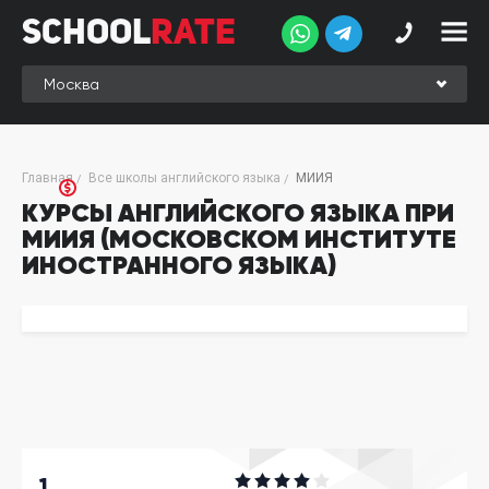
School
Rate
School
Rate
Рейтинг
Online-
Главная
Все школы английского языка
МИИЯ
рейтинг
КУРСЫ АНГЛИЙСКОГО ЯЗЫКА ПРИ
МИИЯ (МОСКОВСКОМ ИНСТИТУТЕ
Отзывы
студентов
ИНОСТРАННОГО ЯЗЫКА)
Обзоры
экспертов
Новые
группы
Ищу курс:
английского
Выбрать
1