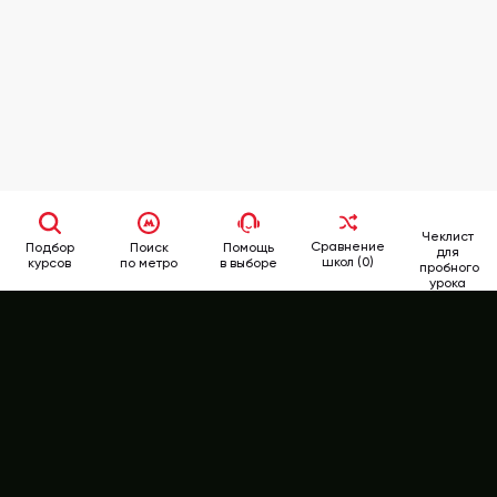
Чеклист
Сравнение
Подбор
Поиск
Помощь
для
школ (0)
курсов
по метро
в выборе
пробного
урока
School
Rate
346-62-62
+7 (499)