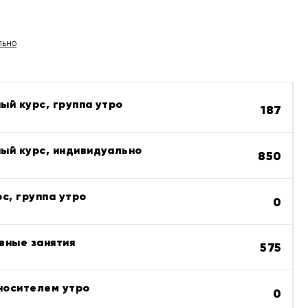
льно
ый курс, группа утро
187
ый курс, индивидуально
850
с, группа утро
0
вные занятия
575
 носителем утро
0