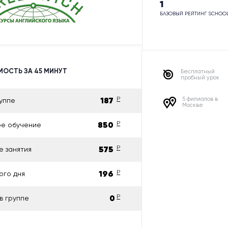
1
БАЗОВЫЙ РЕЙТИНГ SCHOO
ОСТЬ ЗА 45 МИНУТ
Бесплатный
пробный урок
187
P
5 филиалов в
уппе
Москве
850
P
ое обучение
575
P
е занятия
196
P
ого дня
0
P
в группе