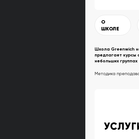
О
ШКОЛЕ
Школа Greenwich н
предлагает курсы а
небольших группах 
Методика преподаван
УСЛУГ