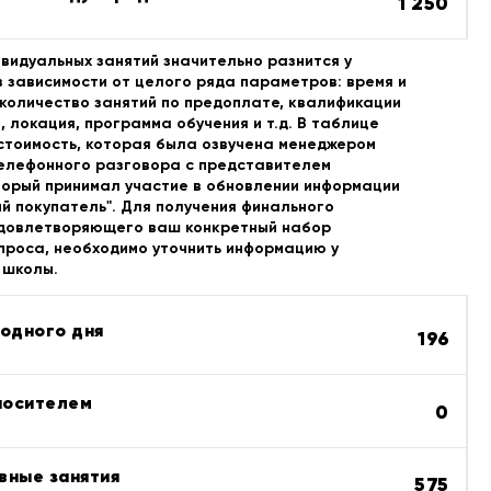
1 250
видуальных занятий значительно разнится у
 зависимости от целого ряда параметров: время и
 количество занятий по предоплате, квалификации
 локация, программа обучения и т.д. В таблице
стоимость, которая была озвучена менеджером
телефонного разговора с представителем
торый принимал участие в обновлении информации
й покупатель". Для получения финального
удовлетворяющего ваш конкретный набор
проса, необходимо уточнить информацию у
 школы.
ходного дня
196
 носителем
0
вные занятия
575