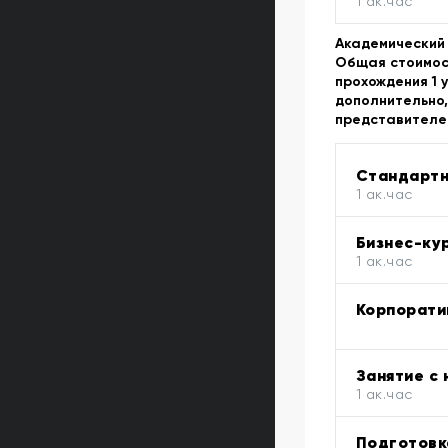
1 ак.час
Академический 
Общая стоимост
прохождения 1 
дополнительно,
представителе
Стандартн
1 ак.час
Бизнес-ку
1 ак.час
Корпорати
Занятие с
1 ак.час
Подготовк