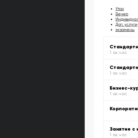
Утро
Вечер
Индивидуа
Доп. услуги
экзамены
Стандартн
1 ак.час
Стандартн
1 ак.час
Бизнес-кур
1 ак.час
Корпорати
Занятие с
1 ак.час