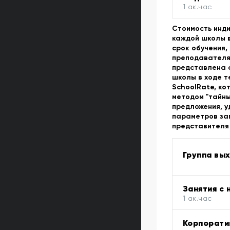
1 ак.час
Стоимость инди
каждой школы в
срок обучения,
преподавателя,
представлена 
школы в ходе 
SchoolRate, ко
методом "тайны
предложения, 
параметров за
представителя
Группа вы
Занятия с
1 ак.час
Корпорати