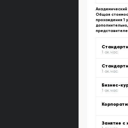
Академический 
Общая стоимост
прохождения 1 
дополнительно,
представителе
Стандартн
1 ак.час
Стандартн
1 ак.час
Бизнес-кур
1 ак.час
Корпорати
Занятие с