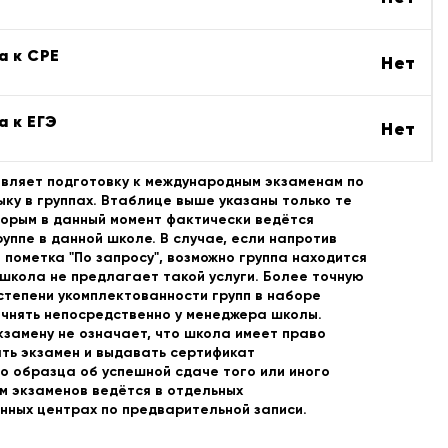
а к CPE
Нет
а к ЕГЭ
Нет
вляет подготовку к международным экзаменам по
ыку в группах. Втаблице выше указаны только те
торым в данный момент фактически ведётся
руппе в данной школе. В случае, если напротив
 пометка "По запросу", возможно группа находится
 школа не предлагает такой услуги. Более точную
тепени укомплектованности групп в наборе
чнять непосредственно у менеджера школы.
кзамену не означает, что школа имеет право
ть экзамен и выдавать сертификат
 образца об успешной сдаче того или иного
м экзаменов ведётся в отдельных
нных центрах по предварительной записи.