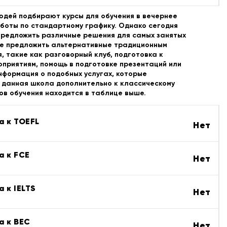
юдей подбирают курсы для обучения в вечернее
боты по стандартному графику. Однако сегодня
предложить различные решения для самых занятых
же предложить альтернативные традиционным
, такие как разговорный клуб, подготовка к
приятиям, помощь в подготовке презентаций или
нформация о подобных услугах, которые
 данная школа дополнительно к классическому
в обучения находится в таблице выше.
а к TOEFL
Нет
а к FCE
Нет
 к IELTS
Нет
а к BEC
Нет