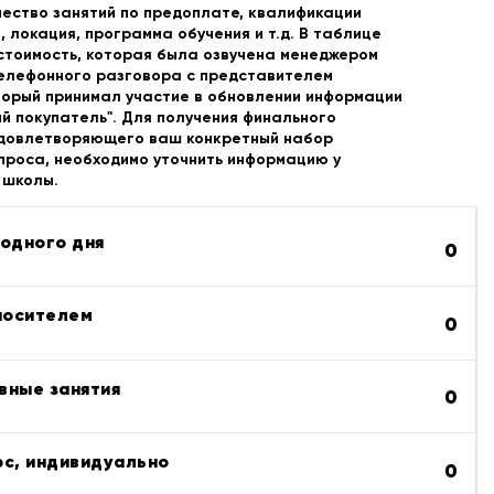
чество занятий по предоплате, квалификации
 локация, программа обучения и т.д. В таблице
стоимость, которая была озвучена менеджером
телефонного разговора с представителем
торый принимал участие в обновлении информации
й покупатель". Для получения финального
удовлетворяющего ваш конкретный набор
проса, необходимо уточнить информацию у
 школы.
ходного дня
0
 носителем
0
вные занятия
0
рс, индивидуально
0