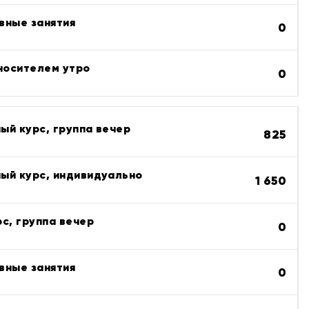
вные занятия
0
 носителем утро
0
ый курс, группа вечер
825
ый курс, индивидуально
1 650
с, группа вечер
0
вные занятия
0