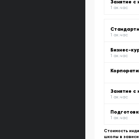
Занятие с
1 ак.час
Стандартн
1 ак.час
Бизнес-ку
1 ак.час
Корпорати
Занятие с
1 ак.час
Подготовк
1 ак.час
Стоимость инди
школы в зависи