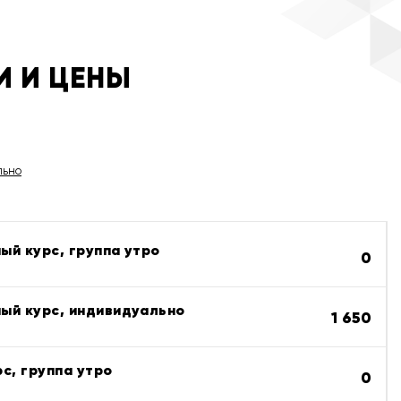
И И ЦЕНЫ
льно
ый курс, группа утро
0
ый курс, индивидуально
1 650
с, группа утро
0