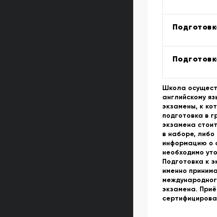
Подготовк
Подготовк
Школа осущест
английскому яз
экзамены, к ко
подготовка в г
экзамена стоит
в наборе, либо
информацию о с
необходимо уто
Подготовка к э
именно принима
международного
экзамена. Приё
сертифицирова