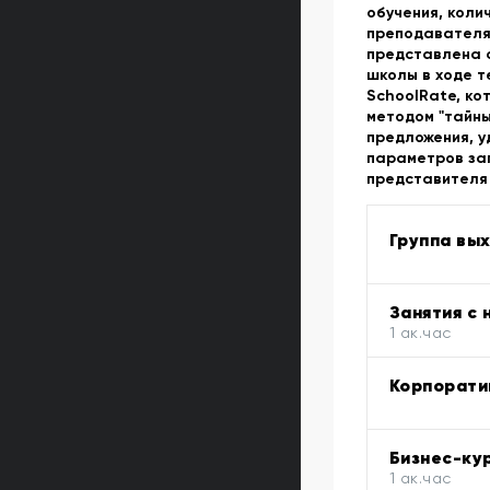
обучения, коли
преподавателя,
представлена 
школы в ходе 
SchoolRate, ко
методом "тайны
предложения, 
параметров за
представителя
Группа вы
Занятия с
1 ак.час
Корпорати
Бизнес-ку
1 ак.час