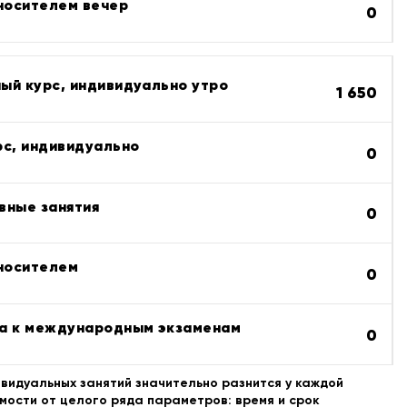
 носителем вечер
0
ый курс, индивидуально утро
1 650
рс, индивидуально
0
вные занятия
0
 носителем
0
а к международным экзаменам
0
видуальных занятий значительно разнится у каждой
мости от целого ряда параметров: время и срок