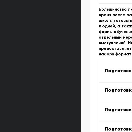
Большинство л
время после ра
школы готовы 
людней, а так
формы обучения
отдельным меро
выступлений. И
предоставляет
набору формато
Подготовк
Подготовк
Подготовка
Подготовк