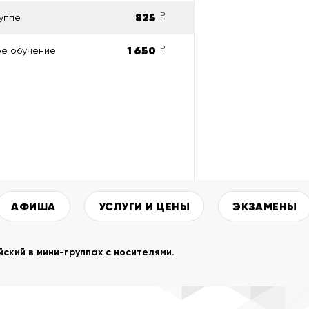
825
P
уппе
1 650
P
ое обучение
АФИША
УСЛУГИ И ЦЕНЫ
ЭКЗАМЕНЫ
ский в мини-группах с носителями.