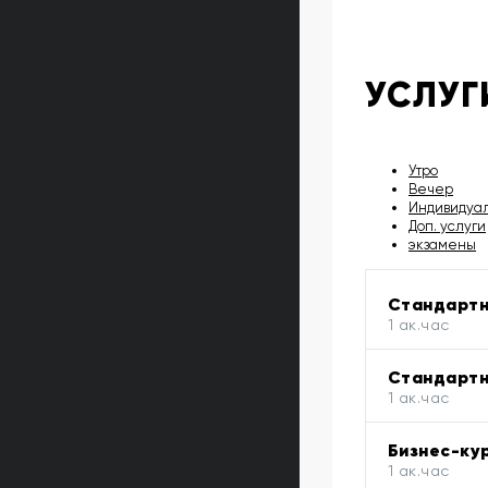
УСЛУГ
Утро
Вечер
Индивидуа
Доп. услуги
экзамены
Стандартн
1 ак.час
Стандартн
1 ак.час
Бизнес-кур
1 ак.час