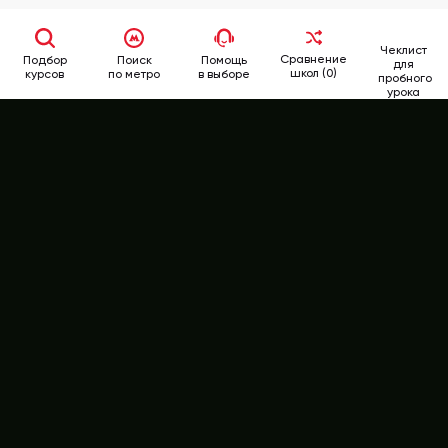
Чеклист
Сравнение
Подбор
Поиск
Помощь
для
школ (0)
курсов
по метро
в выборе
пробного
урока
School
Rate
346-62-62
+7 (499)
РЕЙТИНГ КУРСОВ
ВСЕ КУРСЫ АНГЛИЙСКОГО ЯЗЫКА
МНЕНИЯ ЭКСПЕРТОВ
ОТЗЫВЫ СТУДЕНТОВ