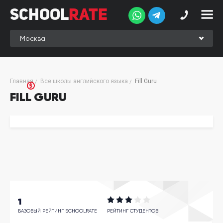
School
Rate
School
Rate
Рейтинг
Online-
Главная
Все школы английского языка
Fill Guru
рейтинг
FILL GURU
Отзывы
студентов
Обзоры
экспертов
Новые
группы
Ищу курс:
1
английского
БАЗОВЫЙ РЕЙТИНГ SCHOOLRATE
РЕЙТИНГ СТУДЕНТОВ
Выбрать