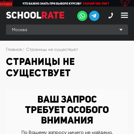
School
School
Rate
Rate
Рейтинг
Online-
Главная
Страницы не существует
рейтинг
СТРАНИЦЫ НЕ
Отзывы
студентов
СУЩЕСТВУЕТ
Обзоры
экспертов
Новые
Ваш запрос
группы
требует особого
Ищу курс:
внимания
английского
Выбрать
По Вашему запросу ничего не найдено.