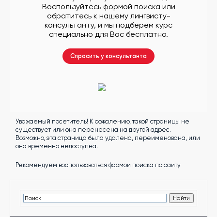
другой
Воспользуйтесь формой поиска или
язык
обратитесь к нашему лингвисту-
Ваш
город:
консультанту, и мы подберем курс
Москва
специально для Вас бесплатно.
Выбрать
другой
Личный
Спросить у консультанта
кабинет
школы
Уважаемый посетитель! К сожалению, такой страницы не
Помочь
существует или она перенесена на другой адрес.
в
Возможно, эта страница была удалена, переименована, или
выборе?
она временно недоступна.
Рекомендуем воспользоваться формой поиска по сайту
Добавить
школу