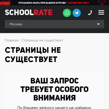
School
School
Rate
Rate
Рейтинг
Online-
Главная
Страницы не существует
рейтинг
СТРАНИЦЫ НЕ
Отзывы
студентов
СУЩЕСТВУЕТ
Обзоры
экспертов
Новые
Ваш запрос
группы
требует особого
Ищу курс:
внимания
английского
Выбрать
По Вашему запросу ничего не найдено.