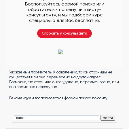
другой
Воспользуйтесь формой поиска или
язык
обратитесь к нашему лингвисту-
Ваш
город:
консультанту, и мы подберем курс
Москва
специально для Вас бесплатно.
Выбрать
другой
Личный
Спросить у консультанта
кабинет
школы
Уважаемый посетитель! К сожалению, такой страницы не
Помочь
существует или она перенесена на другой адрес.
в
Возможно, эта страница была удалена, переименована, или
выборе?
она временно недоступна.
Рекомендуем воспользоваться формой поиска по сайту
Добавить
школу