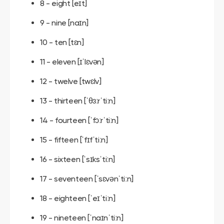
8 - eight [eɪt]
9 - nine [naɪn]
10 - ten [tɛn]
11 - eleven [ɪˈlɛvən]
12 - twelve [twɛlv]
13 - thirteen [ˈθɜːrˈtiːn]
14 - fourteen [ˈfɔːrˈtiːn]
15 - fifteen [ˈfɪfˈtiːn]
16 - sixteen [ˈsɪksˈtiːn]
17 - seventeen [ˈsɛvənˈtiːn]
18 - eighteen [ˈeɪˈtiːn]
19 - nineteen [ˈnaɪnˈtiːn]