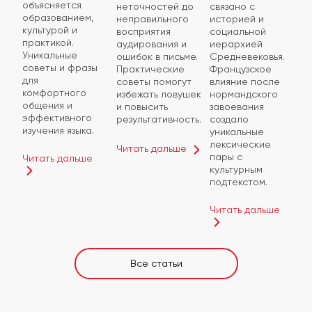
объясняется
неточностей до
связано с
образованием,
неправильного
историей и
культурой и
восприятия
социальной
практикой.
аудирования и
иерархией
Уникальные
ошибок в письме.
Средневековья.
советы и фразы
Практические
Французское
для
советы помогут
влияние после
комфортного
избежать ловушек
нормандского
общения и
и повысить
завоевания
эффективного
результативность.
создало
изучения языка.
уникальные
лексические
Читать дальше
пары с
Читать дальше
культурным
подтекстом.
Читать дальше
Все статьи