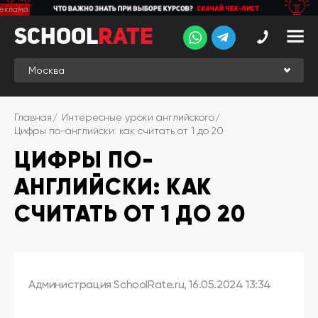
School
School
Rate
Rate
Рейтинг
Online-
Главная
Интересные уроки английского
рейтинг
Цифры по-английски: как считать от 1 до 20
ЦИФРЫ ПО-
Отзывы
студентов
АНГЛИЙСКИ: КАК
Обзоры
экспертов
СЧИТАТЬ ОТ 1 ДО 20
Новые
группы
Ищу курс:
Администрация SchoolRate.ru
,
16.05.2024 13:34
английского
Выбрать