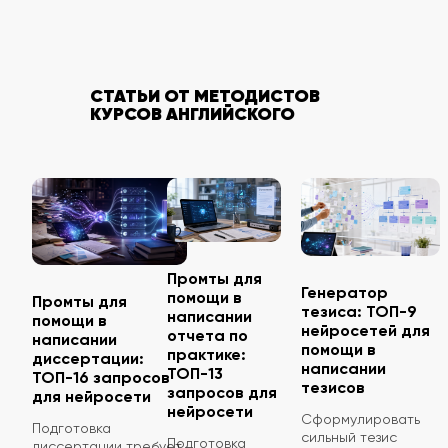
СТАТЬИ ОТ МЕТОДИСТОВ
КУРСОВ АНГЛИЙСКОГО
Промты для
Генератор
помощи в
Промты для
тезиса: ТОП-9
написании
помощи в
нейросетей для
отчета по
написании
помощи в
практике:
диссертации:
написании
ТОП-13
ТОП-16 запросов
тезисов
запросов для
для нейросети
нейросети
Сформулировать
Подготовка
сильный тезис
Подготовка
диссертации требует