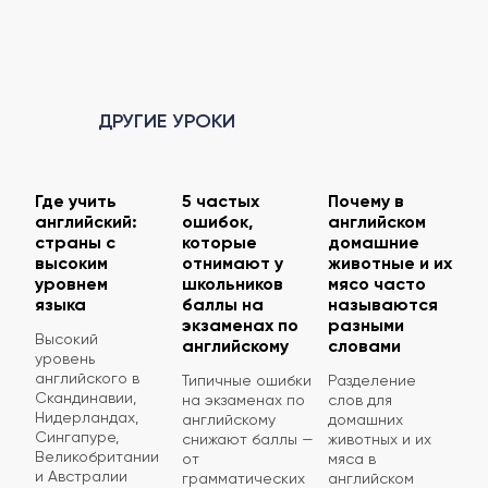
ДРУГИЕ УРОКИ
Где учить
5 частых
Почему в
английский:
ошибок,
английском
страны с
которые
домашние
высоким
отнимают у
животные и их
уровнем
школьников
мясо часто
языка
баллы на
называются
экзаменах по
разными
Высокий
английскому
словами
уровень
английского в
Типичные ошибки
Разделение
Скандинавии,
на экзаменах по
слов для
Нидерландах,
английскому
домашних
Сингапуре,
снижают баллы —
животных и их
Великобритании
от
мяса в
и Австралии
грамматических
английском