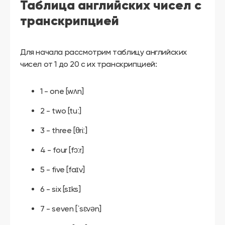
другой
Таблица английских чисел с
язык
транскрипцией
Ваш
город:
Москва
Выбрать
другой
Для начала рассмотрим таблицу английских
Личный
чисел от 1 до 20 с их транскрипцией:
кабинет
школы
1 - one [wʌn]
2 - two [tuː]
3 - three [θriː]
Помочь
в
выборе?
4 - four [fɔːr]
5 - five [faɪv]
6 - six [sɪks]
Добавить
школу
7 - seven [ˈsɛvən]