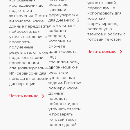
узнаете, какой
разделов,
исследования до
сервис лучше
выводы и
подготовки
использовать для
формулировки
заключения. В статье
коротких
для дневника. В
вы узнаете, какие
формулировок,
этой статье я
данные передавать
развернутых
собрала
нейросети, как
тезисов и работы с
запросы,
уточнять задания и
готовым текстом.
которые вы
проверять
сможете
полученные
Читать дальше
адаптировать
результаты, а также я
под
поделюсь с вами
специальность,
проверенными
организацию и
специализированными
реальные
ИИ-сервисами для
выполненные
помощи в написании
задачи. В статье
диссертации.
разберу, какие
данные
Читать дальше
передать
нейросети, как
уточнять ответы
и проверять
готовый текст
перед сдачей.