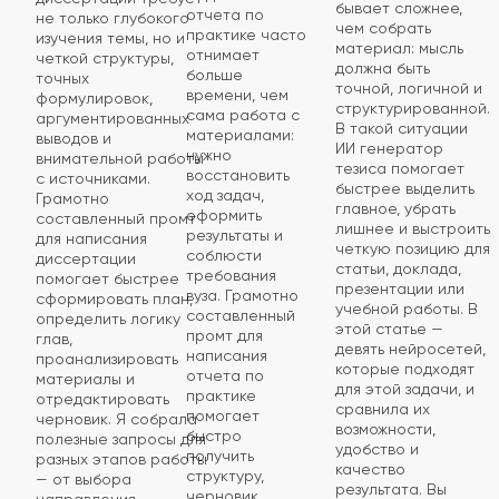
бывает сложнее,
отчета по
не только глубокого
чем собрать
практике часто
изучения темы, но и
материал: мысль
отнимает
четкой структуры,
должна быть
больше
точных
точной, логичной и
времени, чем
формулировок,
структурированной.
сама работа с
аргументированных
В такой ситуации
материалами:
выводов и
ИИ генератор
нужно
внимательной работы
тезиса помогает
восстановить
с источниками.
быстрее выделить
ход задач,
Грамотно
главное, убрать
оформить
составленный промт
лишнее и выстроить
результаты и
для написания
четкую позицию для
соблюсти
диссертации
статьи, доклада,
требования
помогает быстрее
презентации или
вуза. Грамотно
сформировать план,
учебной работы. В
составленный
определить логику
этой статье —
промт для
глав,
девять нейросетей,
написания
проанализировать
которые подходят
отчета по
материалы и
для этой задачи, и
практике
отредактировать
сравнила их
помогает
черновик. Я собрала
возможности,
быстро
полезные запросы для
удобство и
получить
разных этапов работы
качество
структуру,
— от выбора
результата. Вы
черновик
направления