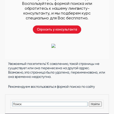
другой
Воспользуйтесь формой поиска или
язык
обратитесь к нашему лингвисту-
Ваш
город:
консультанту, и мы подберем курс
Москва
специально для Вас бесплатно.
Выбрать
другой
Личный
Спросить у консультанта
кабинет
школы
Уважаемый посетитель! К сожалению, такой страницы не
Помочь
существует или она перенесена на другой адрес.
в
Возможно, эта страница была удалена, переименована, или
выборе?
она временно недоступна.
Рекомендуем воспользоваться формой поиска по сайту
Добавить
школу