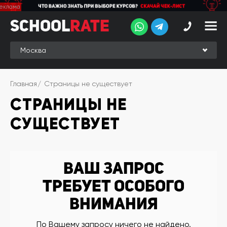
School
School
Rate
Rate
Рейтинг
Online-
Главная
Страницы не существует
рейтинг
СТРАНИЦЫ НЕ
Отзывы
студентов
СУЩЕСТВУЕТ
Обзоры
экспертов
Новые
Ваш запрос
группы
требует особого
Ищу курс:
внимания
английского
Выбрать
По Вашему запросу ничего не найдено.