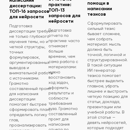
написании
помощи в
практике:
диссертации:
написании
ТОП-13
ТОП-16 запросов
тезисов
запросов для
для нейросети
нейросети
Сформулировать
Подготовка
сильный тезис
Подготовка
диссертации требует
бывает сложнее,
отчета по
не только глубокого
чем собрать
практике часто
изучения темы, но и
материал: мысль
отнимает
четкой структуры,
должна быть
больше
точных
точной, логичной и
времени, чем
формулировок,
структурированной.
сама работа с
аргументированных
В такой ситуации
материалами:
выводов и
ИИ генератор
нужно
внимательной работы
тезиса помогает
восстановить
с источниками.
быстрее выделить
ход задач,
Грамотно
главное, убрать
оформить
составленный промт
лишнее и выстроить
результаты и
для написания
четкую позицию для
соблюсти
диссертации
статьи, доклада,
требования
помогает быстрее
презентации или
вуза. Грамотно
сформировать план,
учебной работы. В
составленный
определить логику
этой статье —
промт для
глав,
девять нейросетей,
написания
проанализировать
которые подходят
отчета по