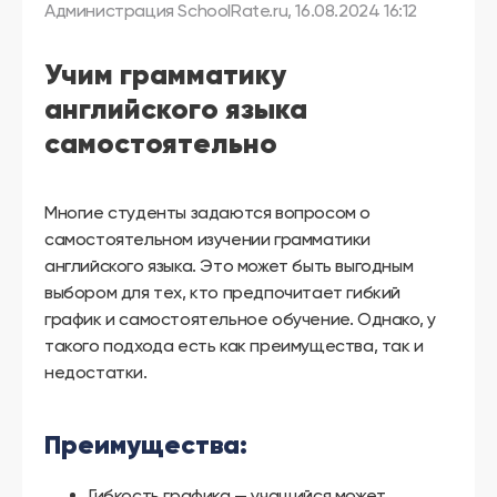
другой
Администрация SchoolRate.ru
,
16.08.2024 16:12
язык
Ваш
город:
Учим грамматику
Москва
Выбрать
английского языка
другой
Личный
самостоятельно
кабинет
школы
Многие студенты задаются вопросом о
самостоятельном изучении грамматики
английского языка. Это может быть выгодным
Помочь
выбором для тех, кто предпочитает гибкий
в
график и самостоятельное обучение. Однако, у
выборе?
такого подхода есть как преимущества, так и
недостатки.
Добавить
Преимущества:
школу
Гибкость графика — учащийся может