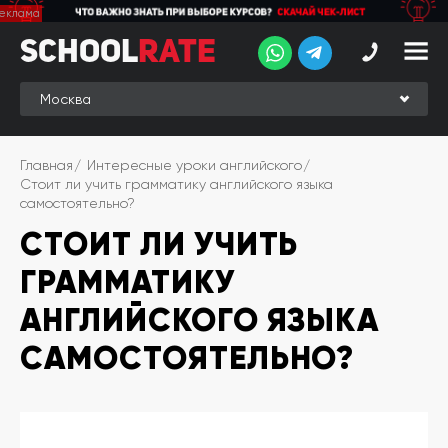
School
School
Rate
Rate
Рейтинг
Online-
Главная
Интересные уроки английского
рейтинг
Стоит ли учить грамматику английского языка
самостоятельно?
Отзывы
студентов
СТОИТ ЛИ УЧИТЬ
Обзоры
ГРАММАТИКУ
экспертов
АНГЛИЙСКОГО ЯЗЫКА
Новые
группы
САМОСТОЯТЕЛЬНО?
Ищу курс:
английского
Выбрать