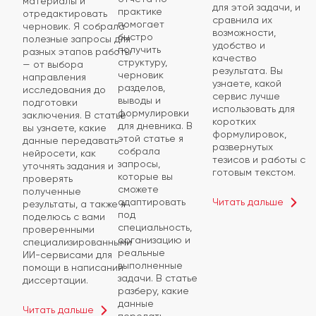
материалы и
для этой задачи, и
практике
отредактировать
сравнила их
помогает
черновик. Я собрала
возможности,
быстро
полезные запросы для
удобство и
получить
разных этапов работы
качество
структуру,
— от выбора
результата. Вы
черновик
направления
узнаете, какой
разделов,
исследования до
сервис лучше
выводы и
подготовки
использовать для
формулировки
заключения. В статье
коротких
для дневника. В
вы узнаете, какие
формулировок,
этой статье я
данные передавать
развернутых
собрала
нейросети, как
тезисов и работы с
запросы,
уточнять задания и
готовым текстом.
которые вы
проверять
сможете
полученные
Читать дальше
адаптировать
результаты, а также я
под
поделюсь с вами
специальность,
проверенными
организацию и
специализированными
реальные
ИИ-сервисами для
выполненные
помощи в написании
задачи. В статье
диссертации.
разберу, какие
данные
Читать дальше