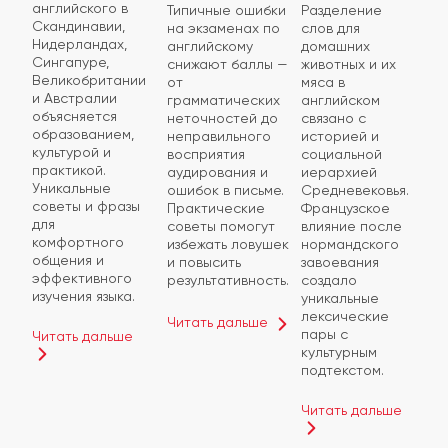
английского в
Типичные ошибки
Разделение
Скандинавии,
на экзаменах по
слов для
Нидерландах,
английскому
домашних
Сингапуре,
снижают баллы —
животных и их
Великобритании
от
мяса в
и Австралии
грамматических
английском
объясняется
неточностей до
связано с
образованием,
неправильного
историей и
культурой и
восприятия
социальной
практикой.
аудирования и
иерархией
Уникальные
ошибок в письме.
Средневековья.
советы и фразы
Практические
Французское
для
советы помогут
влияние после
комфортного
избежать ловушек
нормандского
общения и
и повысить
завоевания
эффективного
результативность.
создало
изучения языка.
уникальные
лексические
Читать дальше
пары с
Читать дальше
культурным
подтекстом.
Читать дальше