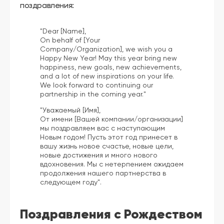
поздравления:
"Dear [Name],
On behalf of [Your
Company/Organization], we wish you a
Happy New Year! May this year bring new
happiness, new goals, new achievements,
and a lot of new inspirations on your life.
We look forward to continuing our
partnership in the coming year."
"Уважаемый [Имя],
От имени [Вашей компании/организации]
мы поздравляем вас с наступающим
Новым годом! Пусть этот год принесет в
вашу жизнь новое счастье, новые цели,
новые достижения и много нового
вдохновения. Мы с нетерпением ожидаем
продолжения нашего партнерства в
следующем году".
Поздравления с Рождеством