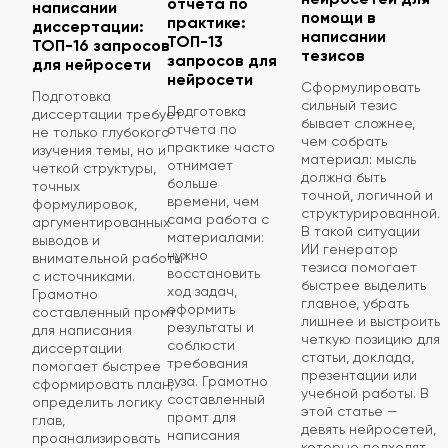
отчета по
написании
помощи в
практике:
диссертации:
написании
ТОП-13
ТОП-16 запросов
тезисов
запросов для
для нейросети
нейросети
Сформулировать
Подготовка
сильный тезис
Подготовка
диссертации требует
бывает сложнее,
отчета по
не только глубокого
чем собрать
практике часто
изучения темы, но и
материал: мысль
отнимает
четкой структуры,
должна быть
больше
точных
точной, логичной и
времени, чем
формулировок,
структурированной.
сама работа с
аргументированных
В такой ситуации
материалами:
выводов и
ИИ генератор
нужно
внимательной работы
тезиса помогает
восстановить
с источниками.
быстрее выделить
ход задач,
Грамотно
главное, убрать
оформить
составленный промт
лишнее и выстроить
результаты и
для написания
четкую позицию для
соблюсти
диссертации
статьи, доклада,
требования
помогает быстрее
презентации или
вуза. Грамотно
сформировать план,
учебной работы. В
составленный
определить логику
этой статье —
промт для
глав,
девять нейросетей,
написания
проанализировать
которые подходят