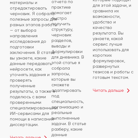
отчета по
материалы и
для этой задачи, и
практике
отредактировать
сравнила их
помогает
черновик. Я собрала
возможности,
быстро
полезные запросы для
удобство и
получить
разных этапов работы
качество
структуру,
— от выбора
результата. Вы
черновик
направления
узнаете, какой
разделов,
исследования до
сервис лучше
выводы и
подготовки
использовать для
формулировки
заключения. В статье
коротких
для дневника. В
вы узнаете, какие
формулировок,
этой статье я
данные передавать
развернутых
собрала
нейросети, как
тезисов и работы с
запросы,
уточнять задания и
готовым текстом.
которые вы
проверять
сможете
полученные
Читать дальше
адаптировать
результаты, а также я
под
поделюсь с вами
специальность,
проверенными
организацию и
специализированными
реальные
ИИ-сервисами для
выполненные
помощи в написании
задачи. В статье
диссертации.
разберу, какие
данные
Читать дальше