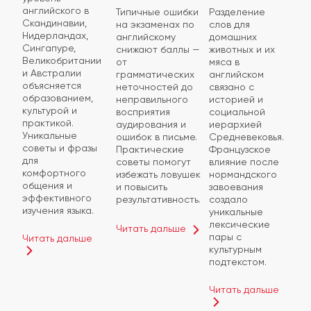
английского в
Типичные ошибки
Разделение
Скандинавии,
на экзаменах по
слов для
Нидерландах,
английскому
домашних
Сингапуре,
снижают баллы —
животных и их
Великобритании
от
мяса в
и Австралии
грамматических
английском
объясняется
неточностей до
связано с
образованием,
неправильного
историей и
культурой и
восприятия
социальной
практикой.
аудирования и
иерархией
Уникальные
ошибок в письме.
Средневековья.
советы и фразы
Практические
Французское
для
советы помогут
влияние после
комфортного
избежать ловушек
нормандского
общения и
и повысить
завоевания
эффективного
результативность.
создало
изучения языка.
уникальные
лексические
Читать дальше
пары с
Читать дальше
культурным
подтекстом.
Читать дальше