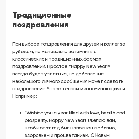
другой
язык
Ваш
Традиционные
город:
Москва
поздравления
Выбрать
другой
Личный
кабинет
При выборе поздравления для друзей и коллег за
школы
рубежом, не маловажно вспомнить о
классических и традиционных формах
поздравлений. Простое «Happy New Year!»
всегда будет уместным, но добавление
Помочь
небольшого личного сообщения может сделать
в
поздравление более тёплым и запоминающимся.
выборе?
Например:
"Wishing you a year filled with love, health and
Добавить
prosperity. Happy New Year!" (Желаю вам,
школу
чтобы этот год был наполнен любовью,
здоровьем и процветанием. С Новым