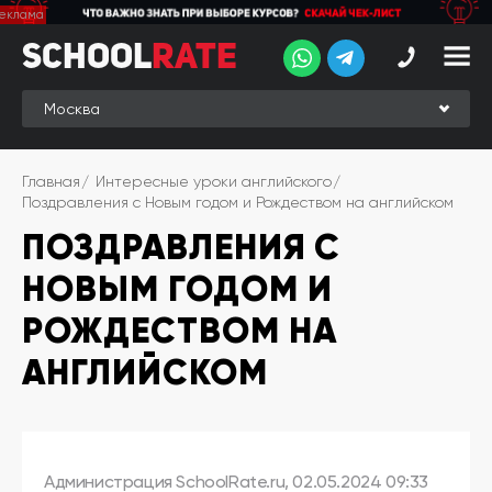
School
School
Rate
Rate
Рейтинг
Online-
Главная
Интересные уроки английского
рейтинг
Поздравления с Новым годом и Рождеством на английском
ПОЗДРАВЛЕНИЯ С
Отзывы
студентов
НОВЫМ ГОДОМ И
Обзоры
экспертов
РОЖДЕСТВОМ НА
Новые
АНГЛИЙСКОМ
группы
Ищу курс:
английского
Выбрать
Администрация SchoolRate.ru
,
02.05.2024 09:33