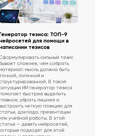
Генератор тезиса: ТОП-9
нейросетей для помощи в
написании тезисов
Сформулировать сильный тезис
бывает сложнее, чем собрать
материал: мысль должна быть
точной, логичной и
структурированной. В такой
ситуации ИИ генератор тезиса
помогает быстрее выделить
главное, убрать лишнее и
выстроить четкую позицию для
статьи, доклада, презентации
или учебной работы. В этой
статье — девять нейросетей,
которые подходят для этой