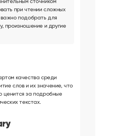
олнительным сточником
овать при чтении сложных
, важно подобрать для
ку, произношение и другие
артом качества среди
тие слов и их значение, что
о ценится за подробные
ческих текстах.
ary