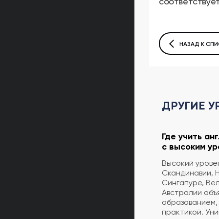
соответствует
НАЗАД К СПИ
ДРУГИЕ У
Где учить ан
с высоким ур
Высокий уровен
Скандинавии, 
Сингапуре, Ве
Австралии объ
образованием, 
практикой. Уни