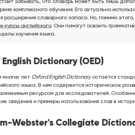
 стоит забывать, что словарь может быть лишь доп
время комплексного обучения. Его актуально использ
ля расширения словарного запаса. Но, помимо этого
е курсы английского
. Они помогут освоить граммати
делы изучения языка.
d English Dictionary (OED)
 многих лет
Oxford English Dictionary
остается станд
ийского языка. В нем содержится историческое разви
езаменимым ресурсом для исследователей. Особенн
ие сведения и примеры использования слов в истори
am-Webster's Collegiate Diction