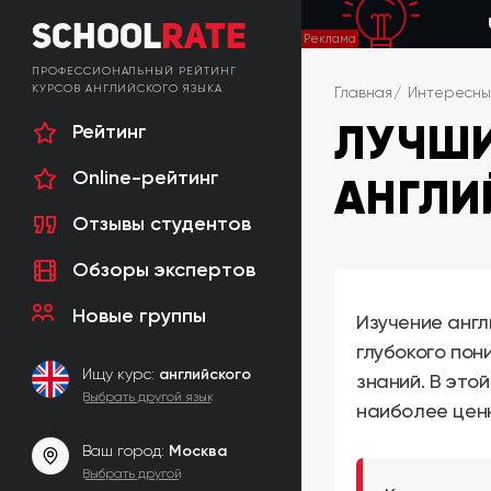
School
Rate
ПРОФЕССИОНАЛЬНЫЙ РЕЙТИНГ
КУРСОВ АНГЛИЙСКОГО ЯЗЫКА
Главная
Интересны
ЛУЧШИ
Рейтинг
Online-рейтинг
АНГЛИ
Отзывы студентов
Обзоры экспертов
Новые группы
Изучение англ
глубокого пон
Ищу курс:
английского
знаний. В это
Выбрать другой язык
наиболее ценн
Ваш город:
Москва
Выбрать другой