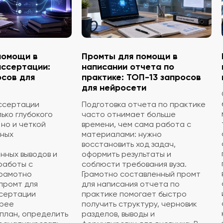
помощи в
Промты для помощи в
иссертации:
написании отчета по
осов для
практике: ТОП-13 запросов
для нейросети
ссертации
Подготовка отчета по практике
ько глубокого
часто отнимает больше
 но и четкой
времени, чем сама работа с
чных
материалами: нужно
восстановить ход задач,
нных выводов и
оформить результаты и
работы с
соблюсти требования вуза.
Грамотно
Грамотно составленный промт
промт для
для написания отчета по
ссертации
практике помогает быстро
трее
получить структуру, черновик
план, определить
разделов, выводы и