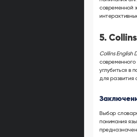
современной ж
интерактивные
5. Collin
Collins English 
современного 
углубиться в 
для развития 
Заключен
Выбор словаря
понимания язы
предназначен