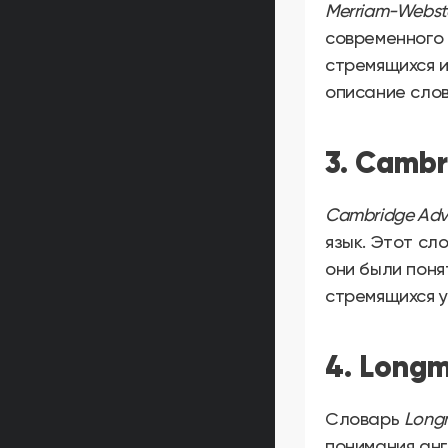
Merriam-Webster
современного 
стремящихся и
описание слов
3. Cambr
Cambridge Adva
язык. Этот сл
они были поня
стремящихся у
4. Longm
Словарь
Longm
понимания анг