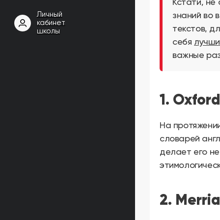
Кстати, не
Личный
знаний во 
кабинет
текстов, д
школы
себя
лучши
важные раз
1. Oxfor
На протяжении
словарей англ
делает его н
этимологическ
2. Merri