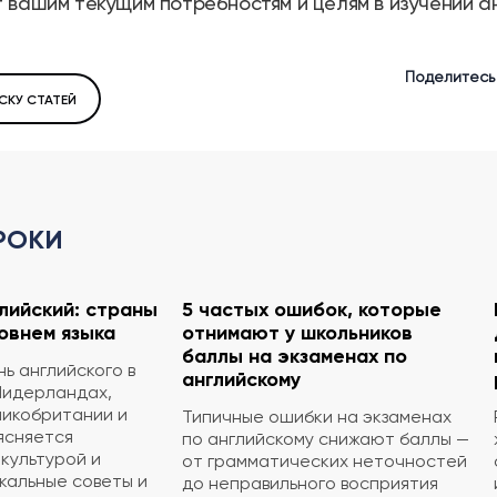
 вашим текущим потребностям и целям в изучении ан
Поделитесь
СКУ СТАТЕЙ
РОКИ
глийский: страны
5 частых ошибок, которые
овнем языка
отнимают у школьников
баллы на экзаменах по
ь английского в
английскому
Нидерландах,
ликобритании и
Типичные ошибки на экзаменах
ясняется
по английскому снижают баллы —
культурой и
от грамматических неточностей
кальные советы и
до неправильного восприятия