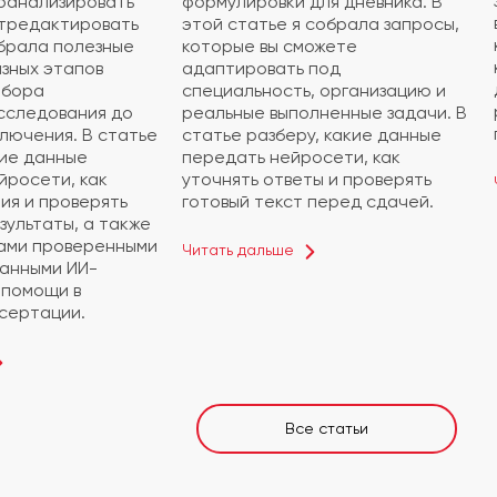
роанализировать
формулировки для дневника. В
тредактировать
этой статье я собрала запросы,
обрала полезные
которые вы сможете
азных этапов
адаптировать под
ыбора
специальность, организацию и
сследования до
реальные выполненные задачи. В
ключения. В статье
статье разберу, какие данные
кие данные
передать нейросети, как
йросети, как
уточнять ответы и проверять
ия и проверять
готовый текст перед сдачей.
зультаты, а также
вами проверенными
Читать дальше
анными ИИ-
 помощи в
сертации.
Все статьи