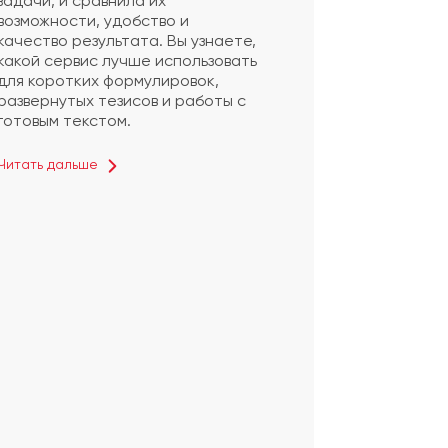
задачи, и сравнила их
возможности, удобство и
качество результата. Вы узнаете,
какой сервис лучше использовать
для коротких формулировок,
развернутых тезисов и работы с
готовым текстом.
Читать дальше