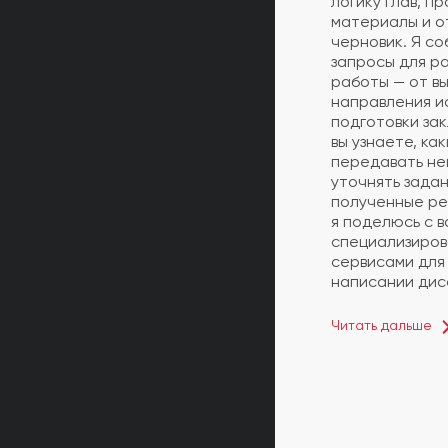
логику глав, п
материалы и о
черновик. Я с
запросы для р
работы — от в
направления и
подготовки за
вы узнаете, ка
передавать не
уточнять задан
полученные ре
я поделюсь с 
специализиров
сервисами для
написании дис
Читать дальше