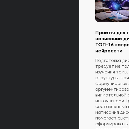
Промты для 
написании д
ТОП-16 запр
нейросети
Подготовка ди
требует не тол
изучения темы,
структуры, то
формулировок,
аргументирова
внимательной 
источниками. 
составленный 
написания ди
помогает быс
сформировать 