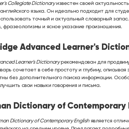
's Collegiate Dictionary
известен своей актуальност
английского языка. Он идеально подходит для студ
спользовать точный и актуальный словарный запас.
, фразеологизмы и ясное указание произношения.
idge Advanced Learner's Dictio
nced Learner's Dictionary
рекомендован для продвину
оварь сочетает в себе простоту и глубину, описывая 
тны без дополнительного поиска информации. Особ
лучшить свои навыки говорения и письма.
an Dictionary of Contemporary 
an Dictionary of Contemporary English
является отлич
лийского на среднем уровне. Предлагает подробны