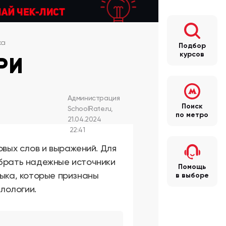
ка
Подбор
курсов
РИ
Администрация
Поиск
SchoolRate.ru
,
по метро
21.04.2024
22:41
овых слов и выражений. Для
ыбрать надежные источники
Помощь
зыка, которые признаны
в выборе
лологии.