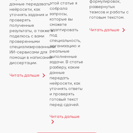
формулировок,
этой статье я
данные передавать
развернутых
собрала
нейросети, как
тезисов и работы с
запросы,
уточнять задания и
готовым текстом.
которые вы
проверять
сможете
полученные
Читать дальше
адаптировать
результаты, а также я
под
поделюсь с вами
специальность,
проверенными
организацию и
специализированными
реальные
ИИ-сервисами для
выполненные
помощи в написании
задачи. В статье
диссертации.
разберу, какие
данные
Читать дальше
передать
нейросети, как
уточнять ответы
и проверять
готовый текст
перед сдачей.
Читать дальше