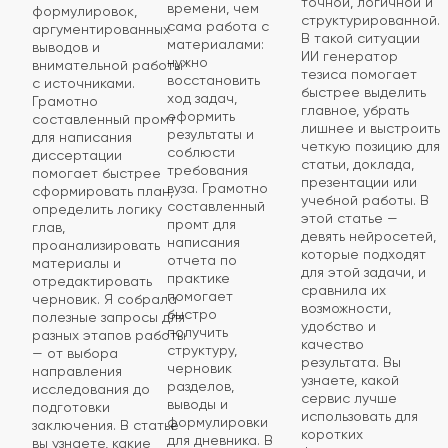
точной, логичной и
времени, чем
формулировок,
структурированной.
сама работа с
аргументированных
В такой ситуации
материалами:
выводов и
ИИ генератор
нужно
внимательной работы
тезиса помогает
восстановить
с источниками.
быстрее выделить
ход задач,
Грамотно
главное, убрать
оформить
составленный промт
лишнее и выстроить
результаты и
для написания
четкую позицию для
соблюсти
диссертации
статьи, доклада,
требования
помогает быстрее
презентации или
вуза. Грамотно
сформировать план,
учебной работы. В
составленный
определить логику
этой статье —
промт для
глав,
девять нейросетей,
написания
проанализировать
которые подходят
отчета по
материалы и
для этой задачи, и
практике
отредактировать
сравнила их
помогает
черновик. Я собрала
возможности,
быстро
полезные запросы для
удобство и
получить
разных этапов работы
качество
структуру,
— от выбора
результата. Вы
черновик
направления
узнаете, какой
разделов,
исследования до
сервис лучше
выводы и
подготовки
использовать для
формулировки
заключения. В статье
коротких
для дневника. В
вы узнаете, какие