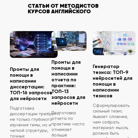
СТАТЬИ ОТ МЕТОДИСТОВ
КУРСОВ АНГЛИЙСКОГО
Промты для
Генератор
помощи в
Промты для
тезиса: ТОП-9
написании
помощи в
нейросетей для
отчета по
написании
помощи в
практике:
диссертации:
написании
ТОП-13
ТОП-16 запросов
тезисов
запросов для
для нейросети
нейросети
Сформулировать
Подготовка
сильный тезис
Подготовка
диссертации требует
бывает сложнее,
отчета по
не только глубокого
чем собрать
практике часто
изучения темы, но и
материал: мысль
отнимает
четкой структуры,
должна быть
больше
точных