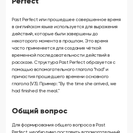
Perfect
другой
язык
Ваш
город:
Past Perfect или прошедшее совершенное время
Москва
Выбрать
в английском языке используется для выражения
другой
действий, которые были завершены до
Личный
кабинет
некоторого момента в прошлом. Это время
школы
часто применяется для создания чёткой
временной последовательности действий в
рассказе. Структура Past Perfect образуется с
помощью вспомогательного глагола "had" и
причастия прошедшего времени основного
Помочь
в
глагола (V3). Пример: "By the time she arrived, we
выборе?
had finished the meal."
Общий вопрос
Добавить
школу
Для формирования общего вопроса в Past
Perfect, необходимо поставить вспомогательный