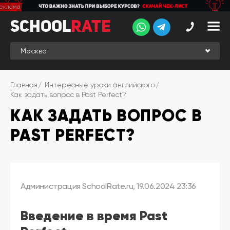
School
School
Rate
Rate
Рейтинг
Online-
Главная
Интересные уроки английского
рейтинг
Как задать вопрос в Past Perfect?
КАК ЗАДАТЬ ВОПРОС В
Отзывы
студентов
PAST PERFECT?
Обзоры
экспертов
Новые
группы
Администрация SchoolRate.ru
,
19.06.2024 23:36
Ищу курс:
Введение в время Past
английского
Выбрать