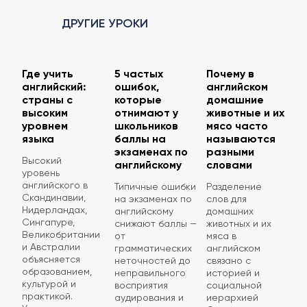
ДРУГИЕ УРОКИ
Где учить
5 частых
Почему в
английский:
ошибок,
английском
страны с
которые
домашние
высоким
отнимают у
животные и их
уровнем
школьников
мясо часто
языка
баллы на
называются
экзаменах по
разными
Высокий
английскому
словами
уровень
английского в
Типичные ошибки
Разделение
Скандинавии,
на экзаменах по
слов для
Нидерландах,
английскому
домашних
Сингапуре,
снижают баллы —
животных и их
Великобритании
от
мяса в
и Австралии
грамматических
английском
объясняется
неточностей до
связано с
образованием,
неправильного
историей и
культурой и
восприятия
социальной
практикой.
аудирования и
иерархией