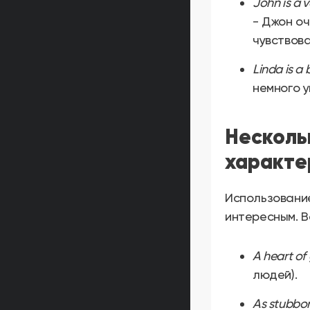
John is a 
- Джон оч
чувствова
Linda is a
немного у
Несколь
характе
Использование
интересным. В
A heart of
людей).
As stubbor