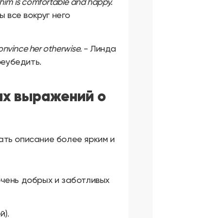
 him is comfortable and happy.
 все вокруг него
convince her otherwise.
- Линда
реубедить.
ых выражений о
ать описание более ярким и
очень добрых и заботливых
й).