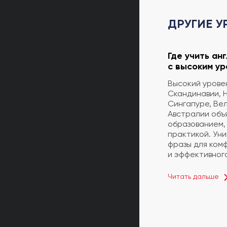
ДРУГИЕ У
Где учить ан
с высоким ур
Высокий уровен
Скандинавии, 
Сингапуре, Ве
Австралии объ
образованием, 
практикой. Уни
фразы для ком
и эффективного
Читать дальше