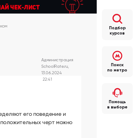
ском
Подбор
курсов
Администрация
Поиск
SchoolRate.ru
,
по метро
13.06.2024
22:41
Помощь
в выборе
еделяют его поведение и
 положительных черт можно