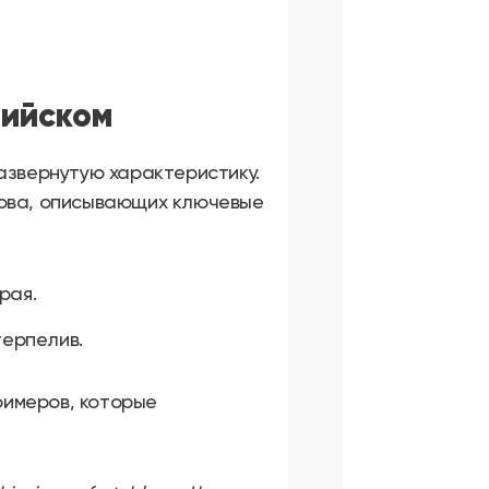
лийском
азвернутую характеристику.
лова, описывающих ключевые
рая.
терпелив.
римеров, которые