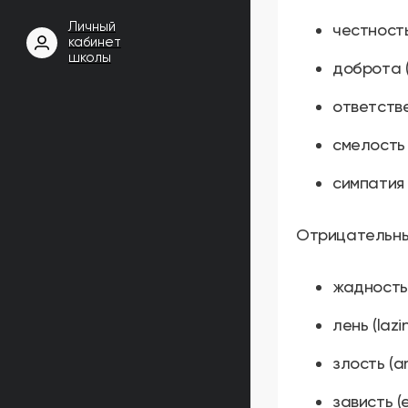
Личный
честность
кабинет
школы
доброта (
ответствен
смелость 
симпатия 
Отрицательны
жадность 
лень (lazi
злость (a
зависть (