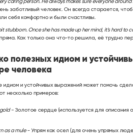
very caring person. He always makes sure everyone around
ень заботливый человек. Он всегда старается, чтобы
ли себя комфортно и были счастливы.
 bit stubborn. Once she has made up her mind, it's hard to 
пряма. Как только она что-то решила, её трудно пе
ко полезных идиом и устойчив
ре человека
 идиом и устойчивых выражений может помочь сдел
от несколько примеров:
 gold
- Золотое сердце (используется для описания 
n as a mule
- Упрям как осел (для очень упрямых люде