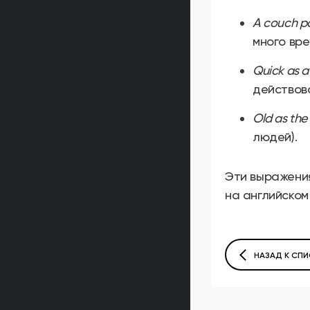
A couch p
много вре
Quick as a
действова
Old as the h
людей).
Эти выражения
на английском 
НАЗАД К СПИ