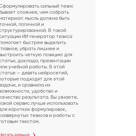
Сформулировать сильный тезис
бывает сложнее, чем собрать
материал: мысль должна быть
точной, логичной и
структурированной. В такой
ситуации ИИ генератор тезиса
помогает быстрее выделить
главное, убрать лишнее и
выстроить четкую позицию для
статьи, доклада, презентации
или учебной работы. В этой
статье — девять нейросетей,
которые подходят для этой
задачи, и сравнила их
возможности, удобство и
качество результата. Вы узнаете,
какой сервис лучше использовать
для коротких формулировок,
развернутых тезисов и работы с
готовым текстом.
Читать дальше