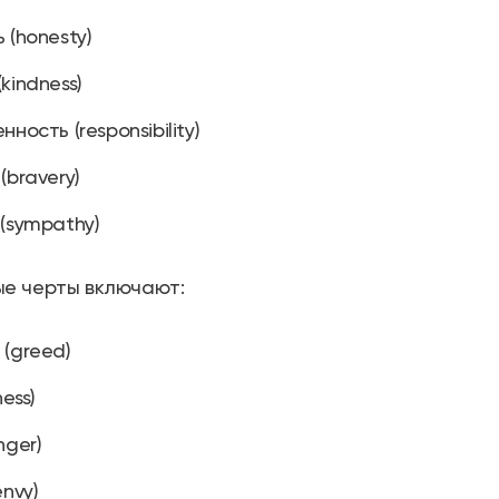
 (honesty)
kindness)
ность (responsibility)
(bravery)
(sympathy)
е черты включают:
(greed)
ness)
nger)
envy)