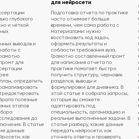
для нейросети
ссертации
Подготовка отчета по практике
ько глубокого
часто отнимает больше
 но и четкой
времени, чем сама работа с
чных
материалами: нужно
восстановить ход задач,
нных выводов и
оформить результаты и
работы с
соблюсти требования вуза.
Грамотно
Грамотно составленный промт
промт для
для написания отчета по
ссертации
практике помогает быстро
трее
получить структуру, черновик
план, определить
разделов, выводы и
роанализировать
формулировки для дневника. В
тредактировать
этой статье я собрала запросы,
обрала полезные
которые вы сможете
азных этапов
адаптировать под
ыбора
специальность, организацию и
сследования до
реальные выполненные задачи. В
ключения. В статье
статье разберу, какие данные
кие данные
передать нейросети, как
йросети, как
уточнять ответы и проверять