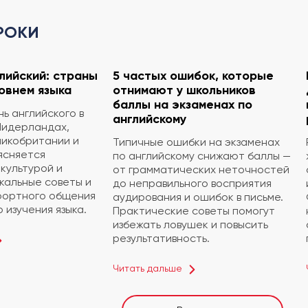
РОКИ
глийский: страны
5 частых ошибок, которые
овнем языка
отнимают у школьников
баллы на экзаменах по
ь английского в
английскому
Нидерландах,
ликобритании и
Типичные ошибки на экзаменах
ясняется
по английскому снижают баллы —
культурой и
от грамматических неточностей
кальные советы и
до неправильного восприятия
фортного общения
аудирования и ошибок в письме.
 изучения языка.
Практические советы помогут
избежать ловушек и повысить
результативность.
Читать дальше