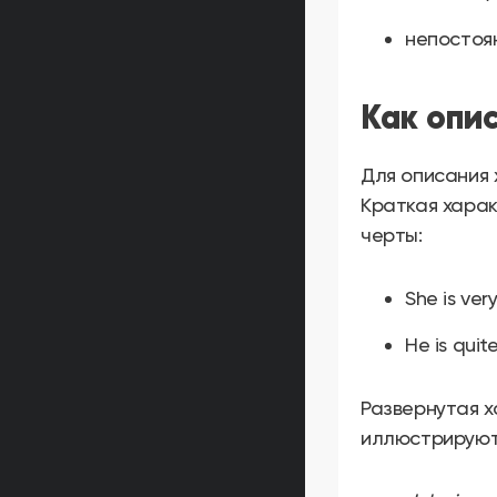
непостоян
Как опи
Для описания 
Краткая харак
черты:
She is ver
He is quit
Развернутая 
иллюстрируют