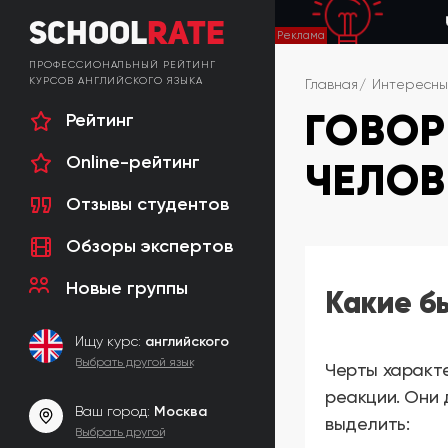
School
Rate
ПРОФЕССИОНАЛЬНЫЙ РЕЙТИНГ
КУРСОВ АНГЛИЙСКОГО ЯЗЫКА
Главная
Интересны
ГОВОР
Рейтинг
Online-рейтинг
ЧЕЛОВ
Отзывы студентов
Обзоры экспертов
Новые группы
Какие б
Ищу курс:
английского
Выбрать другой язык
Черты характе
реакции. Они
Ваш город:
Москва
выделить:
Выбрать другой