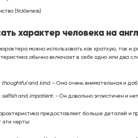
ство (fickleness)
сать характер человека на анг
характера можно использовать как краткую, так и р
теристика обычно включает в себя одно или два с
y
thoughtful
and
kind
. - Она очень внимательная и доб
e
selfish
and
impatient
. - Он довольно эгоистичен и не
характеристика предоставляет больше деталей и п
 эти черты: