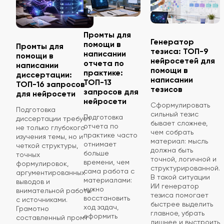
Промты для
Генератор
помощи в
Промты для
тезиса: ТОП-9
написании
помощи в
нейросетей для
отчета по
написании
помощи в
практике:
диссертации:
написании
ТОП-13
ТОП-16 запросов
тезисов
запросов для
для нейросети
нейросети
Сформулировать
Подготовка
сильный тезис
Подготовка
диссертации требует
бывает сложнее,
отчета по
не только глубокого
чем собрать
практике часто
изучения темы, но и
материал: мысль
отнимает
четкой структуры,
должна быть
больше
точных
точной, логичной и
времени, чем
формулировок,
структурированной.
сама работа с
аргументированных
В такой ситуации
материалами:
выводов и
ИИ генератор
нужно
внимательной работы
тезиса помогает
восстановить
с источниками.
быстрее выделить
ход задач,
Грамотно
главное, убрать
оформить
составленный промт
лишнее и выстроить