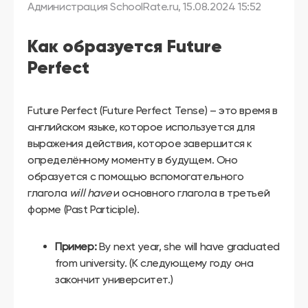
другой
Администрация SchoolRate.ru
,
15.08.2024 15:52
язык
Ваш
город:
Как образуется Future
Москва
Выбрать
Perfect
другой
Личный
кабинет
школы
Future Perfect (Future Perfect Tense) – это время в
английском языке, которое используется для
выражения действия, которое завершится к
определённому моменту в будущем. Оно
образуется с помощью вспомогательного
Помочь
в
глагола
will have
и основного глагола в третьей
выборе?
форме (Past Participle).
Пример:
By next year, she will have graduated
Добавить
from university. (К следующему году она
школу
закончит университет.)