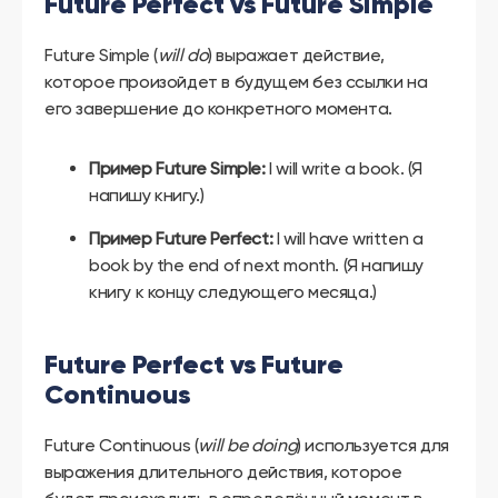
Future Perfect vs Future Simple
Future Simple (
will do
) выражает действие,
которое произойдет в будущем без ссылки на
его завершение до конкретного момента.
Пример Future Simple:
I will write a book. (Я
напишу книгу.)
Пример Future Perfect:
I will have written a
book by the end of next month. (Я напишу
книгу к концу следующего месяца.)
Future Perfect vs Future
Continuous
Future Continuous (
will be doing
) используется для
выражения длительного действия, которое