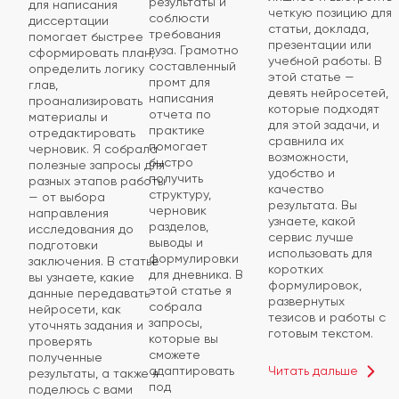
результаты и
для написания
четкую позицию для
соблюсти
диссертации
статьи, доклада,
требования
помогает быстрее
презентации или
вуза. Грамотно
сформировать план,
учебной работы. В
составленный
определить логику
этой статье —
промт для
глав,
девять нейросетей,
написания
проанализировать
которые подходят
отчета по
материалы и
для этой задачи, и
практике
отредактировать
сравнила их
помогает
черновик. Я собрала
возможности,
быстро
полезные запросы для
удобство и
получить
разных этапов работы
качество
структуру,
— от выбора
результата. Вы
черновик
направления
узнаете, какой
разделов,
исследования до
сервис лучше
выводы и
подготовки
использовать для
формулировки
заключения. В статье
коротких
для дневника. В
вы узнаете, какие
формулировок,
этой статье я
данные передавать
развернутых
собрала
нейросети, как
тезисов и работы с
запросы,
уточнять задания и
готовым текстом.
которые вы
проверять
сможете
полученные
Читать дальше
адаптировать
результаты, а также я
под
поделюсь с вами