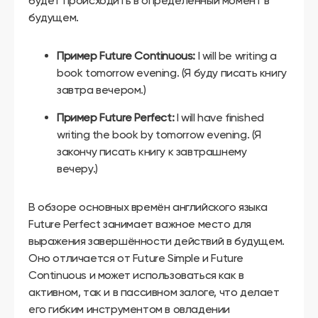
будет происходить в определённый момент в
будущем.
Пример Future Continuous:
I will be writing a
book tomorrow evening. (Я буду писать книгу
завтра вечером.)
Пример Future Perfect:
I will have finished
writing the book by tomorrow evening. (Я
закончу писать книгу к завтрашнему
вечеру.)
В обзоре основных времён английского языка
Future Perfect занимает важное место для
выражения завершённости действий в будущем.
Оно отличается от Future Simple и Future
Continuous и может использоваться как в
активном, так и в пассивном залоге, что делает
его гибким инструментом в овладении