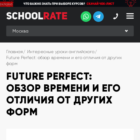
School
School
Rate
Rate
Рейтинг
Online-
Главная
Интересные уроки английского
рейтинг
Future Perfect: обзор времени и его отличия от других
форм
Отзывы
студентов
FUTURE PERFECT:
Обзоры
ОБЗОР ВРЕМЕНИ И ЕГО
экспертов
ОТЛИЧИЯ ОТ ДРУГИХ
Новые
группы
ФОРМ
Ищу курс:
английского
Выбрать