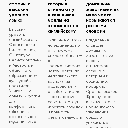
страны с
которые
домашние
высоким
отнимают у
животные и их
уровнем
школьников
мясо часто
языка
баллы на
называются
экзаменах по
разными
Высокий
английскому
словами
уровень
английского в
Типичные ошибки
Разделение
Скандинавии,
на экзаменах по
слов для
Нидерландах,
английскому
домашних
Сингапуре,
снижают баллы —
животных и их
Великобритании
от
мяса в
и Австралии
грамматических
английском
объясняется
неточностей до
связано с
образованием,
неправильного
историей и
культурой и
восприятия
социальной
практикой.
аудирования и
иерархией
Уникальные
ошибок в письме.
Средневековья.
советы и фразы
Практические
Французское
для
советы помогут
влияние после
комфортного
избежать ловушек
нормандского
общения и
и повысить
завоевания
эффективного
результативность.
создало
изучения языка.
уникальные
лексические