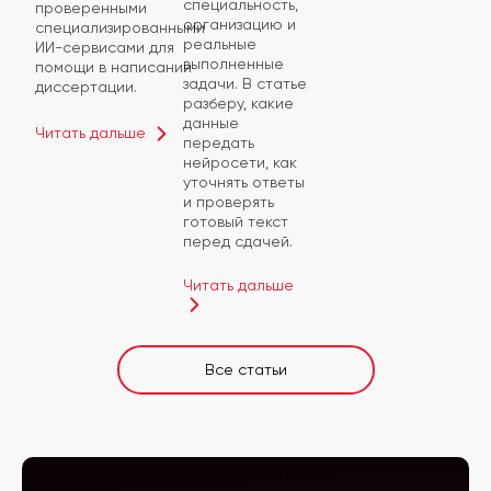
специальность,
проверенными
организацию и
специализированными
реальные
ИИ-сервисами для
выполненные
помощи в написании
задачи. В статье
диссертации.
разберу, какие
данные
Читать дальше
передать
нейросети, как
уточнять ответы
и проверять
готовый текст
перед сдачей.
Читать дальше
Все статьи