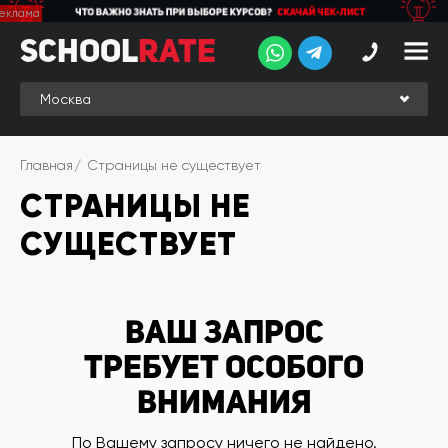
School
School
Rate
Rate
Рейтинг
Online-
Главная
Страницы не существует
рейтинг
СТРАНИЦЫ НЕ
Отзывы
студентов
СУЩЕСТВУЕТ
Обзоры
экспертов
Новые
Ваш запрос
группы
требует особого
Ищу курс:
внимания
английского
Выбрать
По Вашему запросу ничего не найдено.