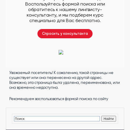
другой
Воспользуйтесь формой поиска или
язык
обратитесь к нашему лингвисту-
Ваш
город:
консультанту, и мы подберем курс
Москва
специально для Вас бесплатно.
Выбрать
другой
Личный
Спросить у консультанта
кабинет
школы
Уважаемый посетитель! К сожалению, такой страницы не
Помочь
существует или она перенесена на другой адрес.
в
Возможно, эта страница была удалена, переименована, или
выборе?
она временно недоступна.
Рекомендуем воспользоваться формой поиска по сайту
Добавить
школу