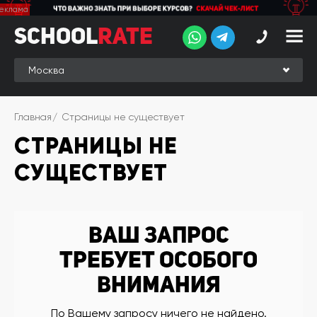
School
School
Rate
Rate
Рейтинг
Online-
Главная
Страницы не существует
рейтинг
СТРАНИЦЫ НЕ
Отзывы
студентов
СУЩЕСТВУЕТ
Обзоры
экспертов
Новые
Ваш запрос
группы
требует особого
Ищу курс:
внимания
английского
Выбрать
По Вашему запросу ничего не найдено.