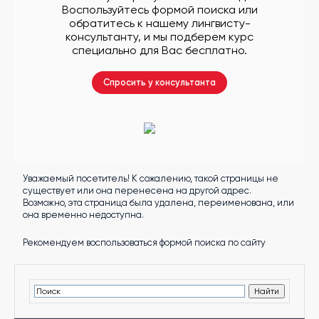
другой
Воспользуйтесь формой поиска или
язык
обратитесь к нашему лингвисту-
Ваш
город:
консультанту, и мы подберем курс
Москва
специально для Вас бесплатно.
Выбрать
другой
Личный
Спросить у консультанта
кабинет
школы
Уважаемый посетитель! К сожалению, такой страницы не
Помочь
существует или она перенесена на другой адрес.
в
Возможно, эта страница была удалена, переименована, или
выборе?
она временно недоступна.
Рекомендуем воспользоваться формой поиска по сайту
Добавить
школу