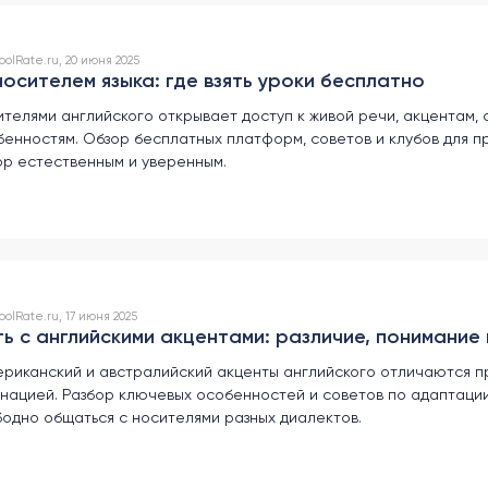
olRate.ru, 20 июня 2025
осителем языка: где взять уроки бесплатно
телями английского открывает доступ к живой речи, акцентам, 
бенностям. Обзор бесплатных платформ, советов и клубов для п
ор естественным и уверенным.
lRate.ru, 17 июня 2025
ь с английскими акцентами: различие, понимание
ериканский и австралийский акценты английского отличаются 
онацией. Разбор ключевых особенностей и советов по адаптаци
бодно общаться с носителями разных диалектов.