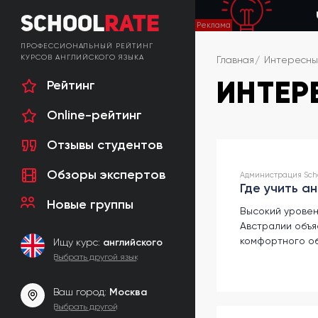
School
Rate
ПРОФЕССИОНАЛЬНЫЙ РЕЙТИНГ
КУРСОВ АНГЛИЙСКОГО ЯЗЫКА
Главная
Интересны
ИНТЕР
Рейтинг
Online-рейтинг
Отзывы студентов
Обзоры экспертов
Администрация Scho
Где учить а
Новые группы
Высокий уровен
Австралии объя
комфортного об
Ищу курс:
английского
Выбрать другой язык
Ваш город:
Москва
Выбрать другой