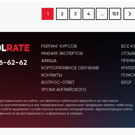
1
2
3
4
...
153
РЕЙТИНГ КУРСОВ
ВСЕ К
ol
Rate
МНЕНИЯ ЭКСПЕРТОВ
ОТЗЫВ
6-62-62
АФИША
ПРЕМИ
КОРПОРАТИВНОЕ ОБУЧЕНИЕ
КРИТЕ
КОНТАКТЫ
ПОИСК
ВОПРОС-ОТВЕТ
БЛОГ
УРОКИ АНГЛИЙСКОГО
ставленная на сайте, не является публичной офертой и ни при каких
жна рассматриваться как предложение, сделанное продавцом какому-либо лицу.
м сайте выражают сугубо личное мнение пользователей. Администрация сайта
венности за достоверность информации в отзывах.