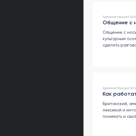
Администрация Scho
Общение с н
Общение с носи
культурным осо
сделать разгов
Администрация Schoo
Как работат
Британский, ам
лексикой и инт
понимать и сво