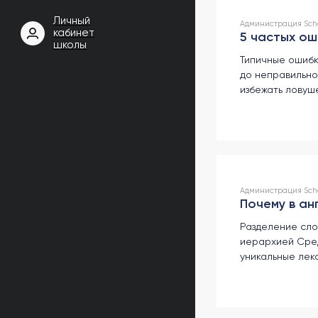
Личный
Администрация Scho
кабинет
5 частых ош
школы
Типичные ошибк
до неправильно
избежать ловуше
Администрация Schoo
Почему в ан
Разделение сло
иерархией Сред
уникальные лек