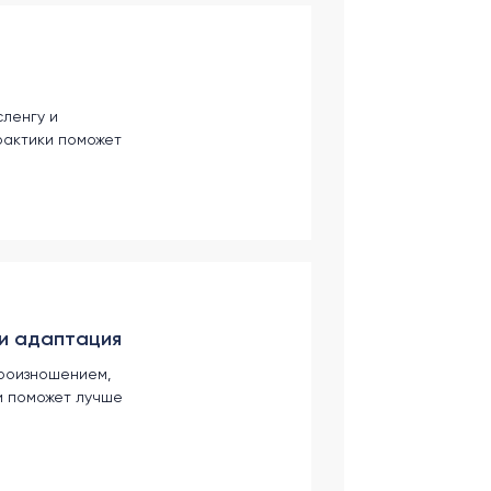
сленгу и
рактики поможет
 и адаптация
произношением,
и поможет лучше