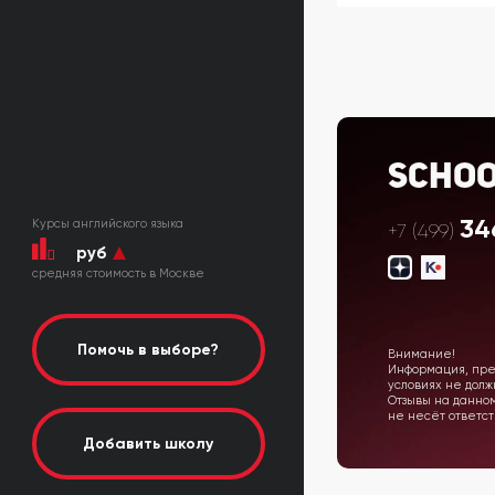
Scho
34
Курсы английского языка
+7 (499)
руб
cредняя стоимость в Москве
Помочь в выборе?
Внимание!
Информация, пред
условиях не дол
Отзывы на данно
не несёт ответст
Добавить школу