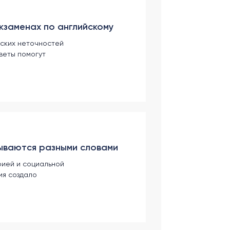
кзаменах по английскому
еских неточностей
веты помогут
зываются разными словами
рией и социальной
ия создало