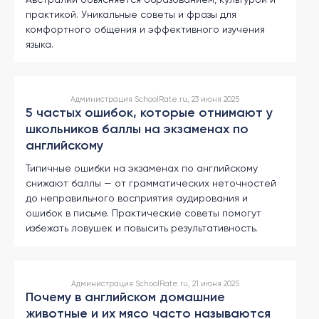
другой
язык
практикой. Уникальные советы и фразы для
Ваш
комфортного общения и эффективного изучения
город:
языка.
Москва
Выбрать
другой
Личный
кабинет
Администрация SchoolRate.ru, 23 июня 2025
школы
5 частых ошибок, которые отнимают у
школьников баллы на экзаменах по
английскому
Типичные ошибки на экзаменах по английскому
снижают баллы — от грамматических неточностей
Помочь
в
до неправильного восприятия аудирования и
выборе?
ошибок в письме. Практические советы помогут
избежать ловушек и повысить результативность.
Добавить
школу
Администрация SchoolRate.ru, 21 июня 2025
Почему в английском домашние
животные и их мясо часто называются