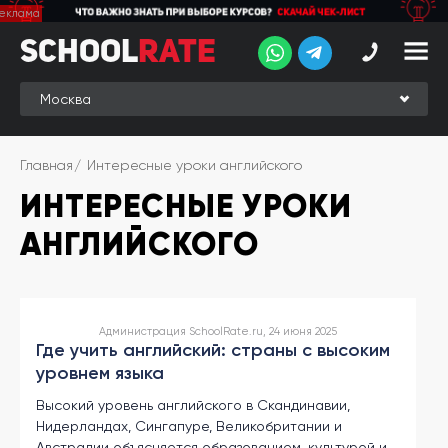
School
School
Rate
Rate
Рейтинг
Online-
Главная
Интересные уроки английского
рейтинг
ИНТЕРЕСНЫЕ УРОКИ
Отзывы
студентов
АНГЛИЙСКОГО
Обзоры
экспертов
Новые
Администрация SchoolRate.ru, 24 июня 2025
группы
Где учить английский: страны с высоким
уровнем языка
Ищу курс:
Высокий уровень английского в Скандинавии,
английского
Нидерландах, Сингапуре, Великобритании и
Выбрать
Австралии объясняется образованием, культурой и