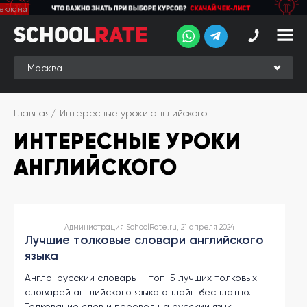
School
School
Rate
Rate
Рейтинг
Online-
Главная
Интересные уроки английского
рейтинг
ИНТЕРЕСНЫЕ УРОКИ
Отзывы
студентов
АНГЛИЙСКОГО
Обзоры
экспертов
Новые
Администрация SchoolRate.ru, 21 апреля 2024
группы
Лучшие толковые словари английского
языка
Ищу курс:
Англо-русский словарь — топ-5 лучших толковых
английского
словарей английского языка онлайн бесплатно.
Выбрать
Толкование слов и перевод на русский язык,