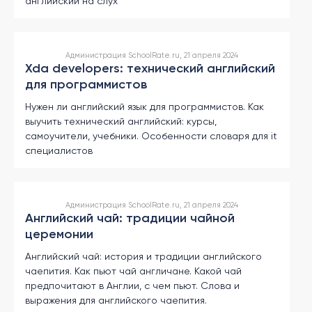
английский на слух
Администрация SchoolRate.ru, 21 апреля 2024
Xda developers: технический английский
для программистов
Нужен ли английский язык для программистов. Как
выучить технический английский: курсы,
самоучители, учебники. Особенности словаря для it
специалистов
Администрация SchoolRate.ru, 21 апреля 2024
Английский чай: традиции чайной
церемонии
Английский чай: история и традиции английского
чаепития. Как пьют чай англичане. Какой чай
предпочитают в Англии, с чем пьют. Слова и
выражения для английского чаепития.