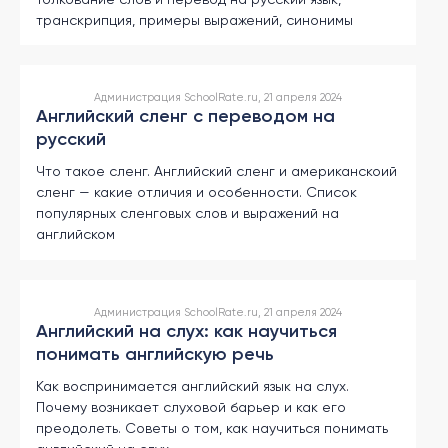
другой
язык
транскрипция, примеры выражений, синонимы
Ваш
город:
Москва
Выбрать
Администрация SchoolRate.ru, 21 апреля 2024
другой
Английский сленг с переводом на
Личный
кабинет
русский
школы
Что такое сленг. Английский сленг и американскоий
сленг — какие отличия и особенности. Список
популярных сленговых слов и выражений на
английском
Помочь
в
выборе?
Администрация SchoolRate.ru, 21 апреля 2024
Английский на слух: как научиться
понимать английскую речь
Добавить
Как воспринимается английский язык на слух.
школу
Почему возникает слуховой барьер и как его
преодолеть. Советы о том, как научиться понимать