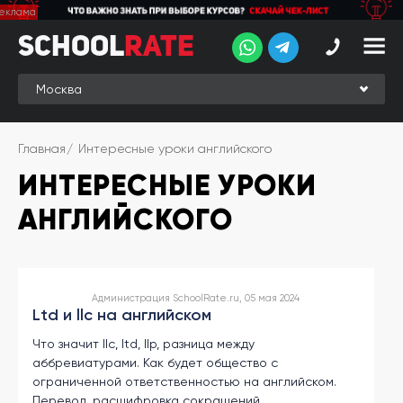
School
School
Rate
Rate
Рейтинг
Online-
Главная
Интересные уроки английского
рейтинг
ИНТЕРЕСНЫЕ УРОКИ
Отзывы
студентов
АНГЛИЙСКОГО
Обзоры
экспертов
Новые
Администрация SchoolRate.ru, 05 мая 2024
группы
Ltd и llc на английском
Что значит llc, ltd, llp, разница между
Ищу курс:
аббревиатурами. Как будет общество с
английского
ограниченной ответственностью на английском.
Выбрать
Перевод, расшифровка сокращений.