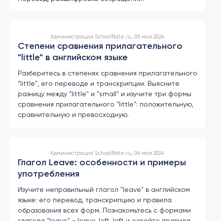
другой
язык
Ваш
город:
Москва
Администрация SchoolRate.ru, 05 мая 2024
Выбрать
Степени сравнения прилагательного
другой
"little" в английском языке
Личный
кабинет
школы
Разберитесь в степенях сравнения прилагательного
"little", его переводе и транскрипции. Выясните
разницу между "little" и "small" и изучите три формы
сравнения прилагательного "little": положительную,
сравнительную и превосходную.
Помочь
в
выборе?
Администрация SchoolRate.ru, 04 мая 2024
Глагол Leave: особенности и примеры
употребления
Добавить
Изучите неправильный глагол "leave" в английском
школу
языке: его перевод, транскрипцию и правила
образования всех форм. Познакомьтесь с формами
глагола "leave" - leave, left, left и освойте правила