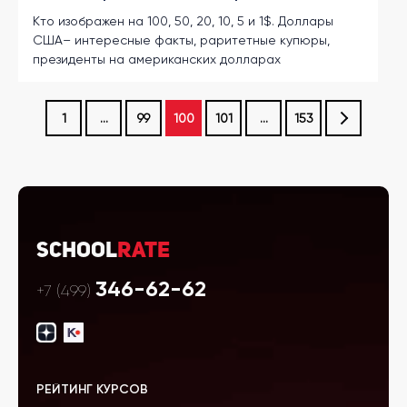
Кто изображен на 100, 50, 20, 10, 5 и 1$. Доллары
США– интересные факты, раритетные купюры,
президенты на американских долларах
1
...
99
100
101
...
153
School
Rate
346-62-62
+7 (499)
РЕЙТИНГ КУРСОВ