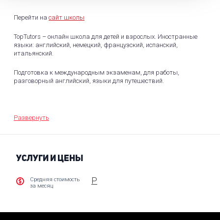
Перейти на
сайт школы
TopTutors – онлайн школа для детей и взрослых. Иностранные
языки: английский, немецкий, французский, испанский,
итальянский.
Подготовка к международным экзаменам, для работы,
разговорный английский, языки для путешествий.
Школьные предметы: математику, русский, обществознание,
история. Обучение по доступным ценам в удобное время.
Развернуть
УСЛУГИ И ЦЕНЫ
Р
Средняя стоимость
за месяц