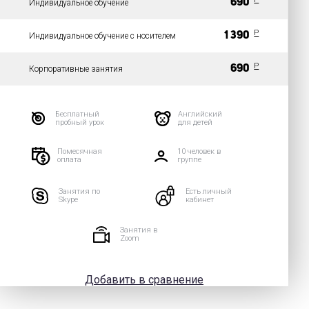
690
Индивидуальное обучение
P
1 390
Индивидуальное обучение с носителем
P
690
Корпоративные занятия
Бесплатный
Английский
пробный урок
для детей
Помесячная
10 человек в
оплата
группе
Занятия по
Есть личный
Skype
кабинет
Занятия в
Zoom
Добавить в сравнение