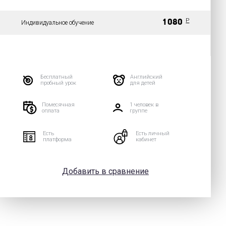
P
1 080
Индивидуальное обучение
Бесплатный
Английский
пробный урок
для детей
Помесячная
1 человек в
оплата
группе
Есть
Есть личный
платформа
кабинет
Добавить в сравнение