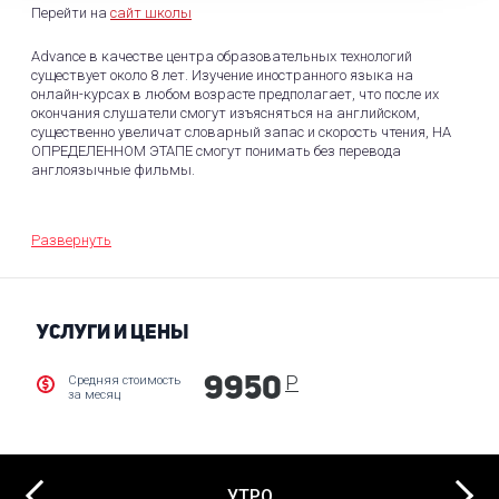
Перейти на
сайт школы
Advance в качестве центра образовательных технологий
существует около 8 лет. Изучение иностранного языка на
онлайн-курсах в любом возрасте предполагает, что после их
окончания слушатели смогут изъясняться на английском,
существенно увеличат словарный запас и скорость чтения, НА
ОПРЕДЕЛЕННОМ ЭТАПЕ смогут понимать без перевода
англоязычные фильмы.
Удаленное обучение в школе Advance
Развернуть
Образовательные программы по английскому языку от
Advance базируются на традиционной системе получения
знаний во время прохождения 6 уровней - от начального до
продвинутого. Слушателям предлагается свободный доступ к
УСЛУГИ И ЦЕНЫ
образовательной платформе и участие в вебинарах по
направлениям
Р
Средняя стоимость
9950
'Английский с нуля', базирующийся на традиционном и
за месяц
коммуникативном методах;
'Английский за 3 месяца', обещающий повышение
лингвистических навыков на несколько уровней;
курсы грамматики английского за выходные и
Next
дистанционное обучение фонетике;
УТРО